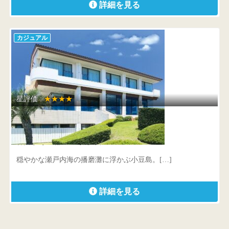
詳細を見る
カジュアル
星評価 :
★★★★
チェレステ小豆島
香川県 小豆郡土庄町鹿島甲1462
穏やかな瀬戸内海の播磨灘に浮かぶ小豆島。[…]
詳細を見る