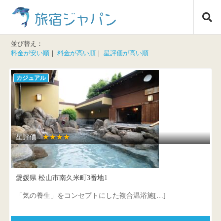
コ
旅宿ジャパン
ン
テ
ン
並び替え：
ツ
料金が安い順
｜
料金が高い順
｜
星評価が高い順
へ
ス
カジュアル
キ
ッ
プ
星評価 :
★★★★
東道後のそらともり
愛媛県 松山市南久米町3番地1
「気の養生」をコンセプトにした複合温浴施[…]