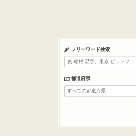
コ
ン
テ
ン
ツ
へ
ス
フリーワード検索
キ
ッ
プ
都道府県