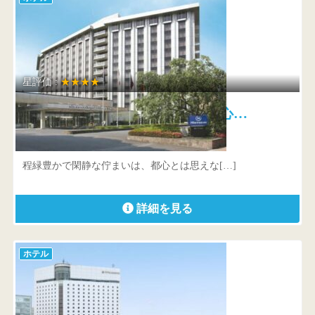
星評価 :
★★★★
シェラトン都ホテル東京 心…
東京都 港区白金台1-1-50
程緑豊かで閑静な佇まいは、都心とは思えな[…]
詳細を見る
ホテル