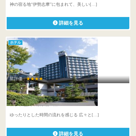
神の宿る地“伊勢志摩”に包まれて、美しい[…]
詳細を見る
ホテル
星評価 :
★★★★
ホテル紫苑
岩手県 盛岡市繋字湯ノ館74-2
ゆったりとした時間の流れを感じる 広々と[…]
詳細を見る