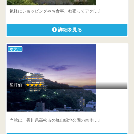
宮城県 仙台市泉区寺岡6-2-1
気軽にショッピングやお食事、欲張ってアク[…]
詳細を見る
ホテル
星評価 :
★★★★
喜代美山荘 花樹海
香川県 高松市西宝町3丁目5番10号
当館は、香川県高松市の峰山緑地公園の東側[…]