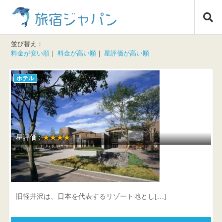
コ
旅宿ジャパン
ン
テ
ン
並び替え：
ツ
料金が安い順
｜
料金が高い順
｜
星評価が高い順
へ
ス
ホテル
キ
ッ
プ
星評価 :
★★★★
ホテルハーヴェスト旧軽井沢
長野県 北佐久郡軽井沢町軽井沢1178-493
旧軽井沢は、日本を代表するリゾート地とし[…]