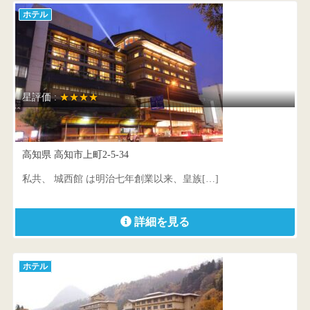
ホテル
星評価 :
★★★★
城西館
高知県 高知市上町2-5-34
私共、 城西館 は明治七年創業以来、皇族[…]
詳細を見る
ホテル