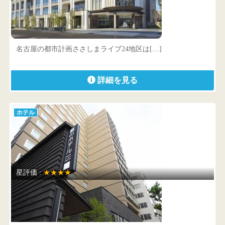
ストリングスホテル 名古屋
愛知県 名古屋市中村区平池町4-60-7
名古屋の都市計画ささしまライブ24地区は[…]
詳細を見る
ホテル
星評価 :
★★★★
庭のホテル 東京
東京都 千代田区神田三崎町1-1-16