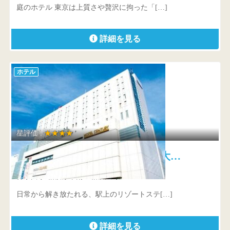
庭のホテル 東京は上質さや贅沢に拘った「[…]
詳細を見る
ホテル
星評価 :
★★★★
小田急ホテルセンチュリー相模大…
神奈川県 相模原市南区相模大野3-8-1
日常から解き放たれる、駅上のリゾートステ[…]
詳細を見る