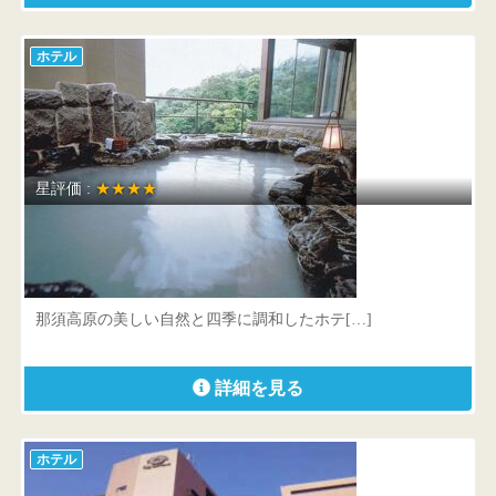
ホテル
星評価 :
★★★★
ホテルラフォーレ那須
栃木県 那須郡那須町湯本206-959
那須高原の美しい自然と四季に調和したホテ[…]
詳細を見る
ホテル