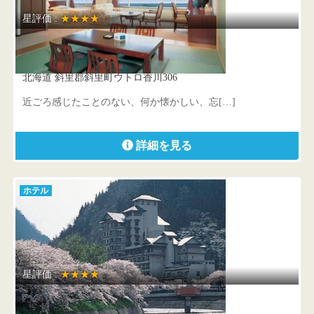
星評価 :
★★★★
知床第一ホテル
北海道 斜里郡斜里町ウトロ香川306
近ごろ感じたことのない、何か懐かしい、忘[…]
詳細を見る
ホテル
星評価 :
★★★★
萬国屋