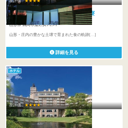
星評価 :
★★★★
タカミヤ湯の浜テラス 西洋茶寮
山形県 鶴岡市湯野浜1-25-1
山形・庄内の豊かな土壌で育まれた食の軌跡[…]
詳細を見る
ホテル
星評価 :
★★★★
仙台ロイヤルパークホテル