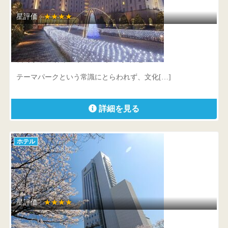
星評価 :
★★★★
ホテル日航ハウステンボス
長崎県 佐世保市ハウステンボス町6番地
テーマパークという常識にとらわれず、文化[…]
詳細を見る
ホテル
星評価 :
★★★★
ホテル日航高知 旭ロイヤル