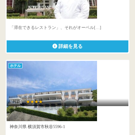
神戸北野ホテル
兵庫県 神戸市中央区山本通3-3-20
「滞在できるレストラン」、それがオーベル[…]
詳細を見る
ホテル
星評価 :
★★★★
葉山ホテル音羽ノ森
神奈川県 横須賀市秋谷5596-1