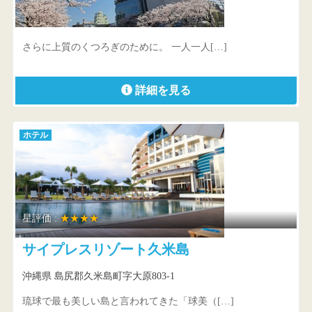
高知県 高知市九反田9-15
さらに上質のくつろぎのために。 一人一人[…]
詳細を見る
ホテル
星評価 :
★★★★
サイプレスリゾート久米島
沖縄県 島尻郡久米島町字大原803-1
琉球で最も美しい島と言われてきた「球美（[…]