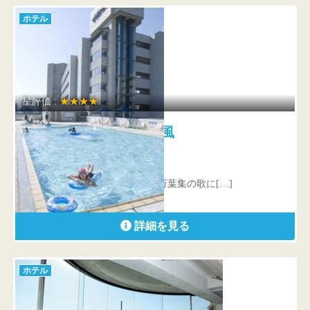
ホテル
星評価 :
★★★★
加賀屋姉妹館 あえの風
石川県 七尾市和倉町和歌崎8の1
大伴家持が能登を旅したとき、万葉集の歌に[…]
詳細を見る
ホテル