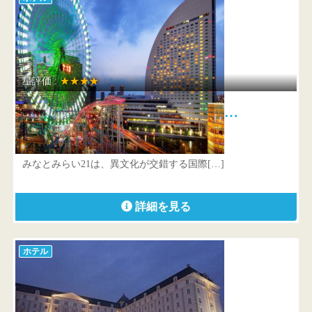
星評価 :
★★★★
ヨコハマ グランド インターコン…
神奈川県 横浜市西区みなとみらい1-1-1
みなとみらい21は、異文化が交錯する国際[…]
詳細を見る
ホテル