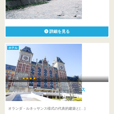
山形県 鶴岡市湯温海丁1
プロが選ぶ 日本のホテル・旅館100選 […]
詳細を見る
ホテル
星評価 :
★★★★
ホテルオークラJRハウステンボス
長崎県 佐世保市ハウステンボス町10番
オランダ・ルネッサンス様式の代表的建築と[…]