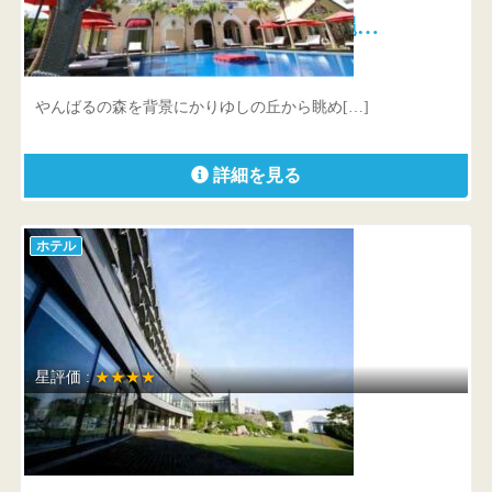
Okinawa Spa Resort EXES（沖縄…
沖縄県 国頭郡恩納村名嘉真ヤーシ原2592-40
やんばるの森を背景にかりゆしの丘から眺め[…]
詳細を見る
ホテル
星評価 :
★★★★
タラサ志摩ホテル＆リゾート
三重県 鳥羽市浦村町白浜1826-1