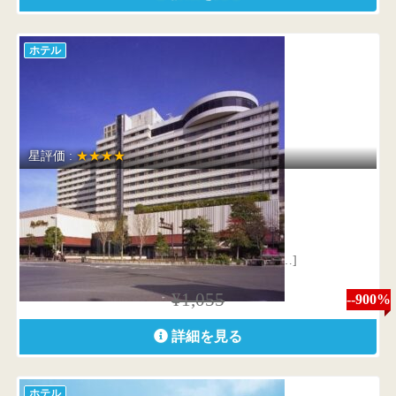
ホテル
星評価 :
★★★★
ホテルニューオータニ博多
福岡県 福岡市中央区渡辺通1丁目1番2号
ホテルニューオータニ博多は、九州・アジア[…]
¥1,055
--900%
詳細を見る
ホテル