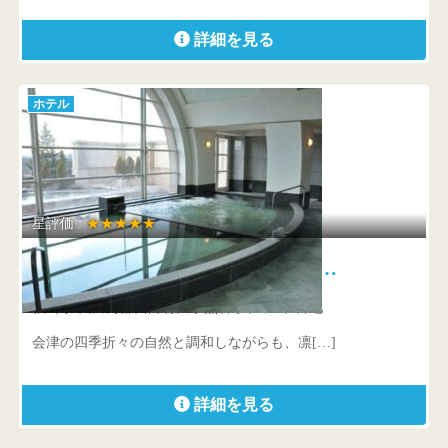
詳細を見る
ホテル
星評価 :
★★★★★
グランドエクシブ那須白河 ザ・…
福島県 西白河郡西郷村大字熊倉字雀子山3番地
会津の四季折々の自然と調和しながらも、凛[…]
詳細を見る