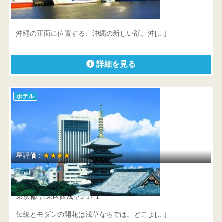
沖縄県 那覇市前島3-25-1
沖縄の正面に位置する、沖縄の新しい顔。沖[…]
詳細を見る
ホテル
星評価 :
★★★★
浅草ビューホテル
東京都 台東区西浅草3-17-1
伝統とモダンの開花は浅草ならでは。どこよ[…]