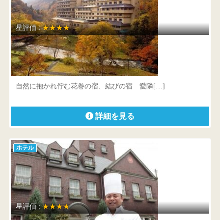
星評価 :
★★★★
結びの宿 愛隣館
岩手県 花巻市鉛字西鉛23
自然に抱かれ佇む花巻の宿、結びの宿 愛隣[…]
詳細を見る
ホテル
星評価 :
★★★★