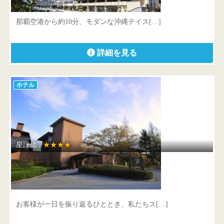
沖縄県 那覇市旭町1-9
那覇空港から約10分、モダンな沖縄テイス[…]
詳細を見る
ホテル
星評価 :
★★★★
グレートアイランド倶楽部
千葉県 長生郡長南町佐坪1782
お客様が一日を振り返るひととき、私たちス[…]