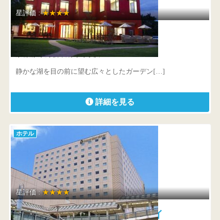
星評価 :
★★★★
水辺のホテル 小さな白い花
京都府 京丹後市網野町小浜915-15
静かな湖を目の前に望む広々としたガーデン[…]
詳細を見る
ホテル
星評価 :
★★★★
オリエンタルホテル TOKYOベイ