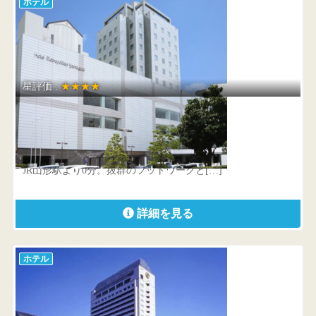
ホテル
星評価 :
★★★★
ホテルメトロポリタン山形
山形県 山形市香澄町一丁目1番1号
JR山形駅より0分。抜群のフットワークと[…]
詳細を見る
ホテル