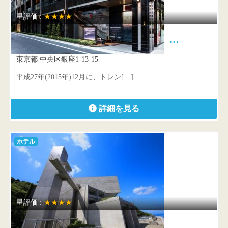
星評価 :
★★★★
ダイワロイネットホテル銀座 …
東京都 中央区銀座1-13-15
平成27年(2015年)12月に、トレン[…]
詳細を見る
ホテル
星評価 :
★★★★
TOTOシーウィンド淡路