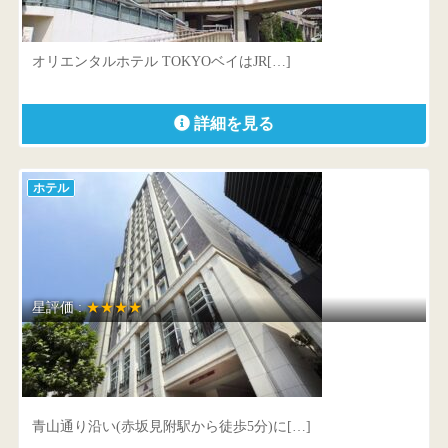
千葉県 浦安市美浜1-8-2
オリエンタルホテル TOKYOベイはJR[…]
詳細を見る
ホテル
星評価 :
★★★★
ホテルモントレ赤坂
東京都 港区赤坂4-9-24
青山通り沿い(赤坂見附駅から徒歩5分)に[…]