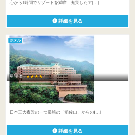
心から1時間でリゾートを満喫 充実したア[…]
詳細を見る
ホテル
星評価 :
★★★★
ルークプラザホテル
長崎県 長崎市江の浦町17-15
日本三大夜景の一つ長崎の「稲佐山」からの[…]
詳細を見る