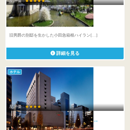
星評価 :
★★★★★
小田急 箱根ハイランドホテル
神奈川県 足柄下郡箱根町仙石原品の木940
旧男爵の別邸を生かした小田急箱根ハイラン[…]
詳細を見る
ホテル
星評価 :
★★★★
コートヤード・マリオット 銀座…