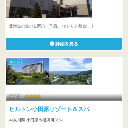
ANAクラウンプラザホテル千歳
北海道 千歳市北栄2-2-1
北海道の空の玄関口 千歳。 ゆとりと都会[…]
詳細を見る
ホテル
星評価 :
★★★★
ヒルトン小田原リゾート＆スパ
神奈川県 小田原市根府川583-1