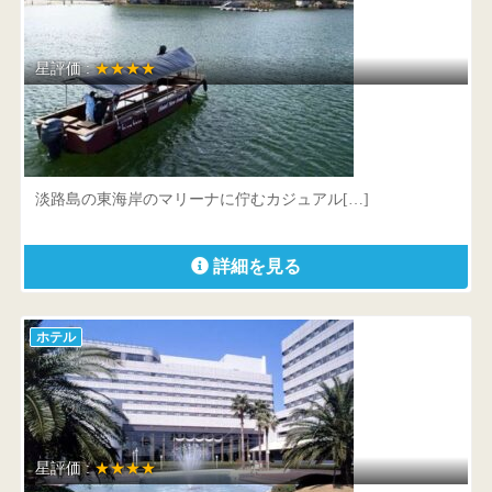
星評価 :
★★★★
海のホテル 島花
兵庫県 洲本市小路谷1277番5
淡路島の東海岸のマリーナに佇むカジュアル[…]
詳細を見る
ホテル
星評価 :
★★★★