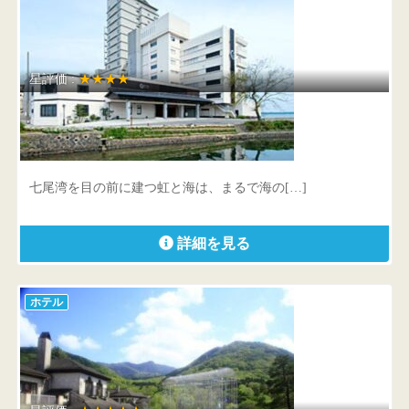
星評価 :
★★★★
虹と海
石川県 七尾市和倉町ヨ部96番地
七尾湾を目の前に建つ虹と海は、まるで海の[…]
詳細を見る
ホテル