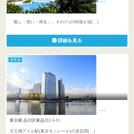
沖縄県 名護市喜瀬1490-1
「癒し・憩い・再生」。その3つの特徴を冠[…]
詳細を見る
ホテル
星評価 :
★★★★
第一ホテル東京シーフォート …
東京都 品川区東品川2-3-15
天王洲アイル駅(東京モノレール)の表玄関[…]