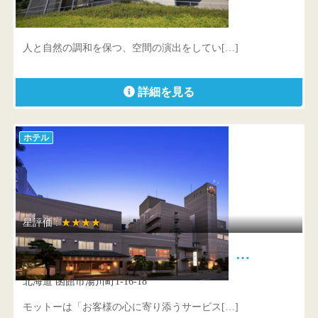
兵庫県 淡路市里573-14(海平の郷)
人と自然の調和を保つ、空間の演出をしてい[…]
詳細を見る
ホテル
星評価 :
★★★★
函館湯の川温泉 花びしホテル …
北海道 函館市湯川町1-16-18
モットーは「お客様の心に寄り添うサービス[…]