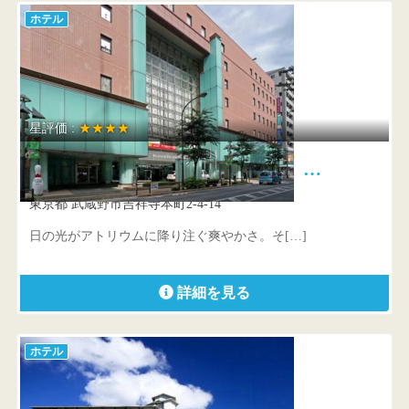
ホテル
星評価 :
★★★★
吉祥寺第一ホテル 緑の下に、…
東京都 武蔵野市吉祥寺本町2-4-14
日の光がアトリウムに降り注ぐ爽やかさ。そ[…]
詳細を見る
ホテル