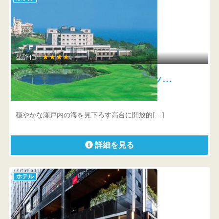
星評価 :
★★★★
グランドエクシブ鳴門 ザ・ロッ…
徳島県 鳴門市北灘町折野大川筋182
穏やかな瀬戸内の海を見下ろす高台に開放的[…]
詳細を見る
ホテル