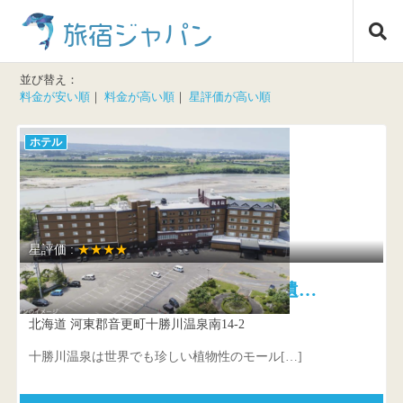
コ
旅宿ジャパン
ン
テ
ン
並び替え：
ツ
料金が安い順
｜
料金が高い順
｜
星評価が高い順
へ
ス
ホテル
キ
ッ
プ
星評価 :
★★★★
観月苑 平成16年に北海道遺…
北海道 河東郡音更町十勝川温泉南14-2
十勝川温泉は世界でも珍しい植物性のモール[…]