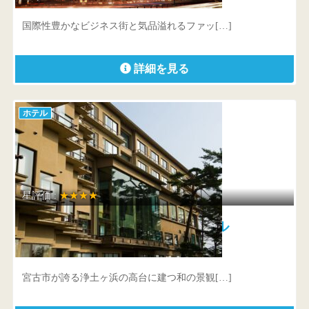
東京都 中央区銀座6-14-10
国際性豊かなビジネス街と気品溢れるファッ[…]
詳細を見る
ホテル
星評価 :
★★★★
三陸海岸 浄土ヶ浜パークホテル
岩手県 宮古市日立浜町32-4
宮古市が誇る浄土ヶ浜の高台に建つ和の景観[…]