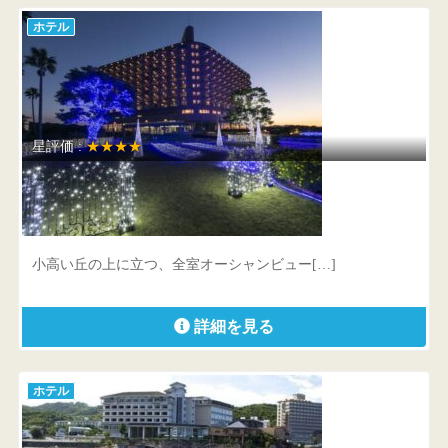
ホテル
星評価 :
★★★★
白浜古賀の井リゾート＆スパ
和歌山県 西牟婁郡白浜町3212-1
小高い丘の上に立つ、全室オーシャンビュー[…]
詳細を見る
ホテル