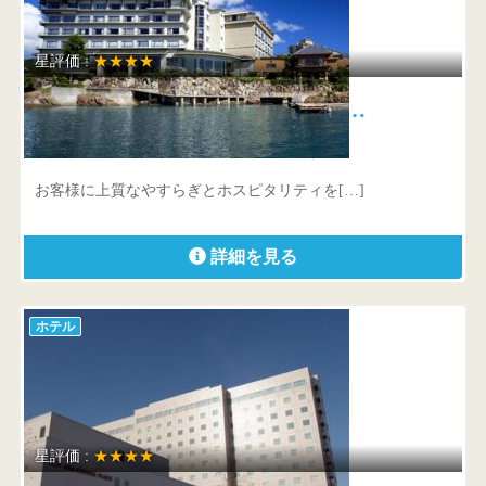
星評価 :
★★★★
ホテルニューアワジ別亭 淡路夢…
兵庫県 洲本市小路谷1052-2（古茂江海岸）
お客様に上質なやすらぎとホスピタリティを[…]
詳細を見る
ホテル
星評価 :
★★★★