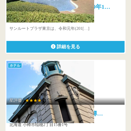
サンルートプラザTOKYO（2019年1…
千葉県浦安市舞浜1-7
サンルートプラザ東京は、令和元年(201[…]
詳細を見る
ホテル
星評価 :
★★★★
オーセントホテル小樽 小樽…
北海道 小樽市稲穂2丁目15番1号