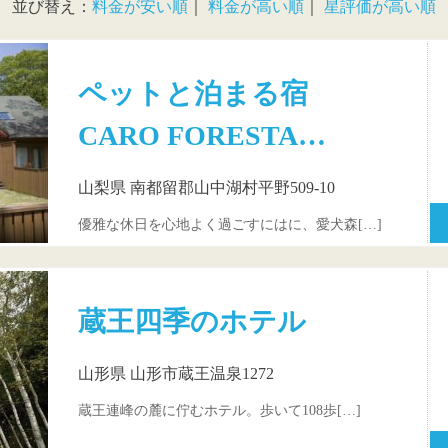
並び替え：
料金が安い順
｜
料金が高い順
｜
星評価が高い順
ペットと泊まる宿
CARO FORESTA…
山梨県 南都留郡山中湖村平野509-10
優雅な休日を心地よく過ごすにはに、愛犬森[…]
蔵王四季のホテル
山形県 山形市蔵王温泉1272
蔵王連峰の麓に佇むホテル。歩いて108歩[…]