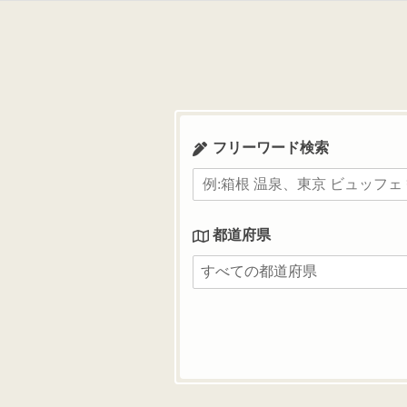
コ
ン
テ
ン
ツ
へ
ス
フリーワード検索
キ
ッ
プ
都道府県