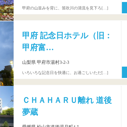
甲府の山並みを背に、笛吹川の清流を見下ろ[…]
甲府 記念日ホテル（旧：
甲府富…
山梨県 甲府市湯村3-2-3
いろいろな記念日を快適に、お過ごしいただ[…]
ＣＨＡＨＡＲＵ離れ 道後
夢蔵
愛媛県 松山市道後湯月町4-5