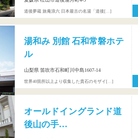
道後夢蔵 旅庵浪六 日本最古の名湯「道後[…]
湯和み 別館 石和常磐ホテ
ル
山梨県 笛吹市石和町川中島1607-14
世界40箇所以上より収集した貴石のモザイ[…]
オールドイングランド道
後山の手…