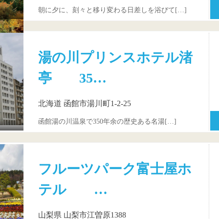
朝に夕に、刻々と移り変わる日差しを浴びて[…]
湯の川プリンスホテル渚
亭 35…
北海道 函館市湯川町1-2-25
函館湯の川温泉で350年余の歴史ある名湯[…]
フルーツパーク富士屋ホ
テル …
山梨県 山梨市江曽原1388