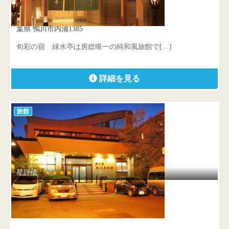
旬彩の宿 緑水亭
葉県 鴨川市内浦1385
旬彩の宿 緑水亭は房総唯一の純和風旅館で[…]
詳細を見る
旅館
星評価 :
★★★★
鈴の宿 登府屋旅館
山形県 米沢市小野川町2493