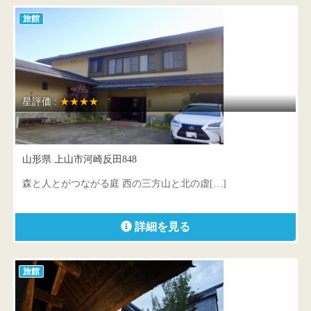
旅館
星評価 :
★★★★
おやど森の音
山形県 上山市河崎反田848
森と人とがつながる庭 西の三方山と北の虚[…]
詳細を見る
旅館