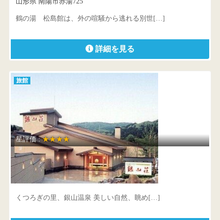
山形県 南陽市赤湯725
鶴の湯 松島館は、外の喧騒から逃れる別世[…]
詳細を見る
旅館
星評価 :
★★★★
銀山温泉 仙峡の宿 銀山荘
山形県 尾花沢市大字銀山新畑85
くつろぎの里、銀山温泉 美しい自然、眺め[…]