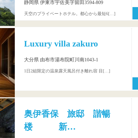
静岡県 伊東市宇佐美字留田3594-809
天空のプライベートホテル。都心から最短6[…]
Luxury villa zakuro
大分県 由布市湯布院町川南1043-1
1日2組限定の温泉露天風呂付き離れ宿 目[…]
奥伊香保 旅邸 諧暢
楼 新…