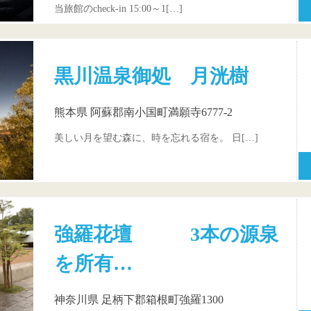
当旅館のcheck-in 15:00～1[…]
黒川温泉御処 月洸樹
熊本県 阿蘇郡南小国町満願寺6777-2
美しい月を望む森に、時を忘れる宿を。 日[…]
強羅花壇 3本の源泉
を所有…
神奈川県 足柄下郡箱根町強羅1300