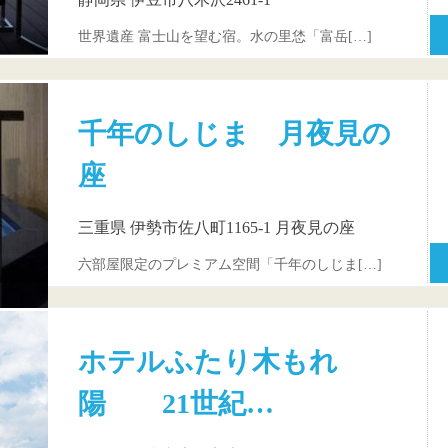
世界遺産 富士山を望む宿。水の里恷「富岳[…]
千年のしじま 月夜見の
座
三重県 伊勢市佐八町1165-1 月夜見の座
六部屋限定のプレミアム空間「千年のしじま[…]
ホテルふたり木もれ
陽 21世紀…