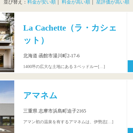
並び替え：
料金が安い順
｜
料金が高い順
｜
星評価が高い順
La Cachette（ラ・カシェ
ット）
北海道 函館市湯川町2-17-6
1400坪の広大な土地にある３ベッドルー[…]
アマネム
三重県 志摩市浜島町迫子2165
アマン初の温泉を有するアマネムは、伊勢志[…]