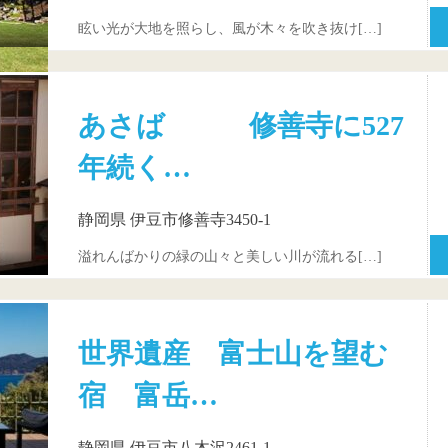
眩い光が大地を照らし、風が木々を吹き抜け[…]
あさば 修善寺に527
年続く…
静岡県 伊豆市修善寺3450-1
溢れんばかりの緑の山々と美しい川が流れる[…]
世界遺産 富士山を望む
宿 富岳…
静岡県 伊豆市八木沢2461-1