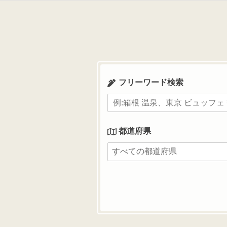
コ
ン
テ
ン
ツ
へ
ス
フリーワード検索
キ
ッ
プ
都道府県