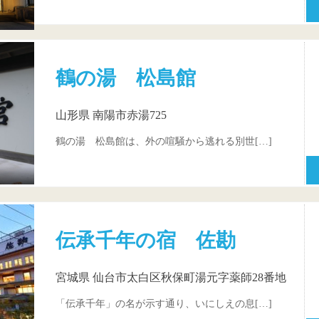
鶴の湯 松島館
山形県 南陽市赤湯725
鶴の湯 松島館は、外の喧騒から逃れる別世[…]
伝承千年の宿 佐勘
宮城県 仙台市太白区秋保町湯元字薬師28番地
「伝承千年」の名が示す通り、いにしえの息[…]