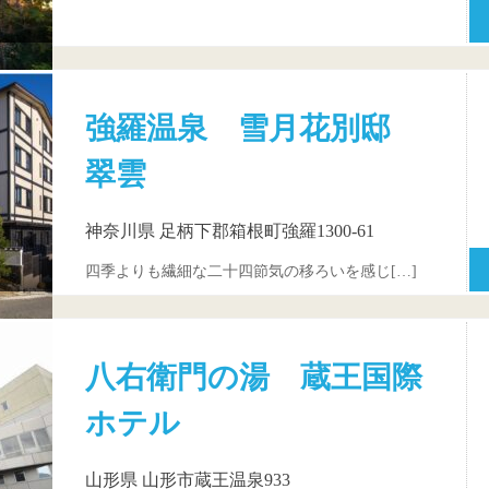
強羅温泉 雪月花別邸
翠雲
神奈川県 足柄下郡箱根町強羅1300-61
四季よりも繊細な二十四節気の移ろいを感じ[…]
八右衛門の湯 蔵王国際
ホテル
山形県 山形市蔵王温泉933