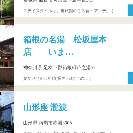
ステイスタイルは、当旅館のご飲食・アクテ[…]
箱根の名湯 松坂屋本
店 いま…
神奈川県 足柄下郡箱根町芦之湯57
寛文2年(1662年)創業の350余年の[…]
山形座 瀧波
山形県 南陽市赤湯3005