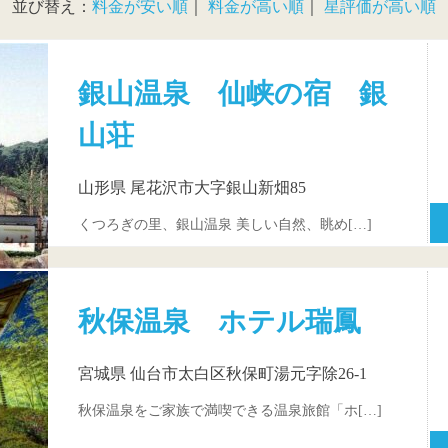
並び替え：
料金が安い順
｜
料金が高い順
｜
星評価が高い順
銀山温泉 仙峡の宿 銀
山荘
山形県 尾花沢市大字銀山新畑85
くつろぎの里、銀山温泉 美しい自然、眺め[…]
秋保温泉 ホテル瑞鳳
宮城県 仙台市太白区秋保町湯元字除26-1
秋保温泉をご家族で満喫できる温泉旅館「ホ[…]