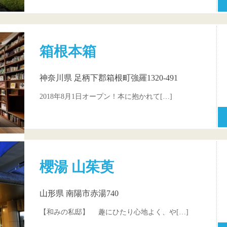
箱根本箱
神奈川県 足柄下郡箱根町強羅1320-491
2018年8月1日オープン！本に抱かれて[…]
櫻湯 山茱萸
山形県 南陽市赤湯740
【和みの私邸】 趣にひたり心地よく、や[…]