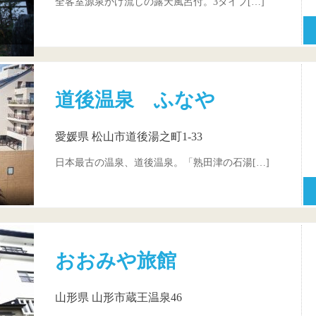
全客室源泉かけ流しの露天風呂付。3タイプ[…]
道後温泉 ふなや
愛媛県 松山市道後湯之町1-33
日本最古の温泉、道後温泉。「熟田津の石湯[…]
おおみや旅館
山形県 山形市蔵王温泉46