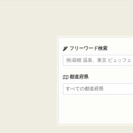
コ
ン
テ
ン
ツ
へ
ス
フリーワード検索
キ
ッ
プ
都道府県