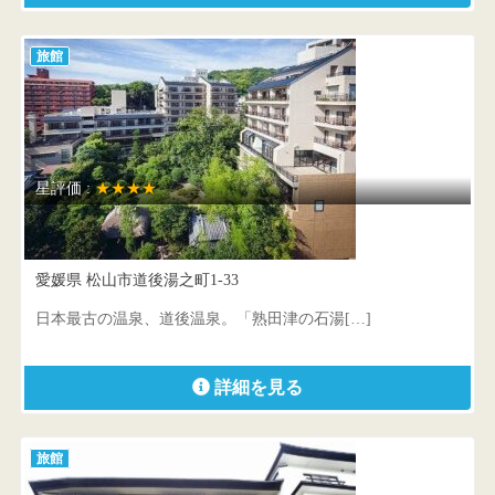
旅館
星評価 :
★★★★
道後温泉 ふなや
愛媛県 松山市道後湯之町1-33
日本最古の温泉、道後温泉。「熟田津の石湯[…]
詳細を見る
旅館