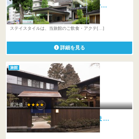
仙台・作並温泉 ゆづくしSalon一…
宮城県 仙台市青葉区作並字長原3
ステイスタイルは、当旅館のご飲食・アクテ[…]
詳細を見る
旅館
星評価 :
★★★★
箱根の名湯 松坂屋本店 いま…
神奈川県 足柄下郡箱根町芦之湯57