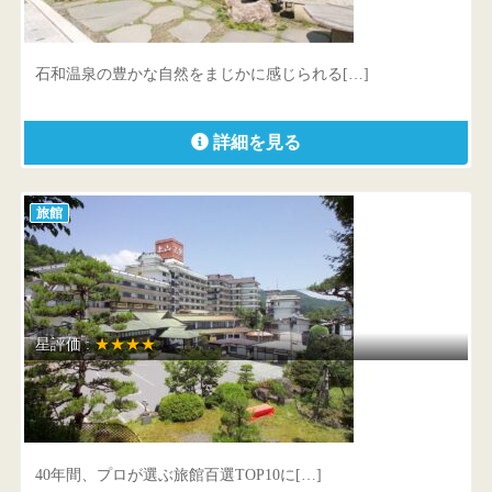
山梨県 東八代郡石和町川中島325
石和温泉の豊かな自然をまじかに感じられる[…]
詳細を見る
旅館
星評価 :
★★★★
日本の宿 古窯
山形県 上山市葉山5-20
40年間、プロが選ぶ旅館百選TOP10に[…]