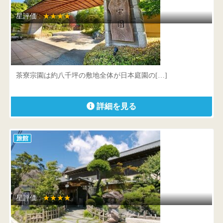
星評価 :
★★★★
茶寮宗園
宮城県 仙台市太白区秋保町湯元字釜土東1番地
茶寮宗園は約八千坪の敷地全体が日本庭園の[…]
詳細を見る
旅館
星評価 :
★★★★
竹林庭 瑞穂