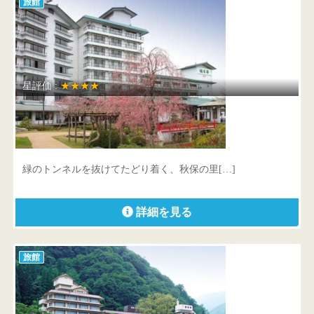
旅館
星評価 :
★★★★
仙台 秋保温泉 篝火の湯 緑水亭
宮城県 仙台市太白区秋保町湯元上原27
緑のトンネルを抜けてたどり着く、秋保の里[…]
詳細を見る
旅館