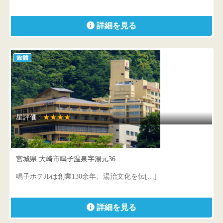
詳細を見る
旅館
星評価 :
★★★★
鳴子ホテル
宮城県 大崎市鳴子温泉字湯元36
鳴子ホテルは創業130余年、湯治文化を伝[…]
詳細を見る