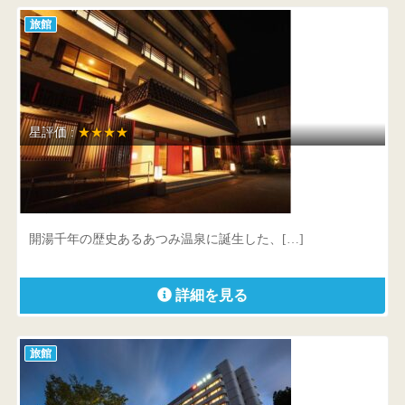
旅館
星評価 :
★★★★
あつみ温泉高見屋別邸 久遠
山形県 鶴岡市湯温海字湯之尻83-3
開湯千年の歴史あるあつみ温泉に誕生した、[…]
詳細を見る
旅館