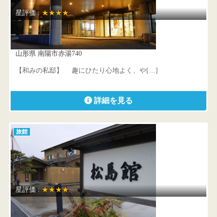
星評価 :
★★★★
櫻湯 山茱萸
山形県 南陽市赤湯740
【和みの私邸】 趣にひたり心地よく、や[…]
詳細を見る
旅館
星評価 :
★★★★
鶴の湯 松島館