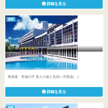
詳細を見る
旅館
星評価 :
★★★★
奥道後 壱湯の守
愛媛県 松山市末町267
奥道後 壱湯の守 美人の湯と名高い天然温[…]
詳細を見る
旅館