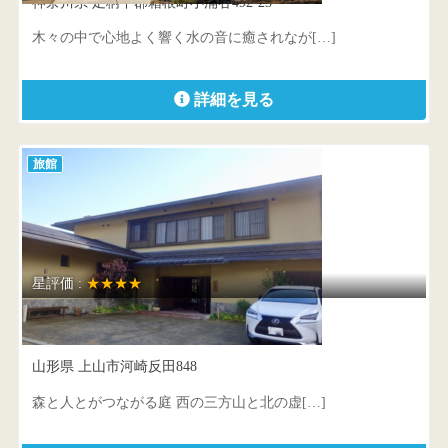
神奈川県 足柄下郡箱根町小涌谷492-23
木々の中で心地よく響く水の音に癒されなが[…]
詳細を見る
旅館
星評価 :
★★★★
おやど森の音
山形県 上山市河崎反田848
森と人とがつながる庭 西の三方山と北の虚[…]