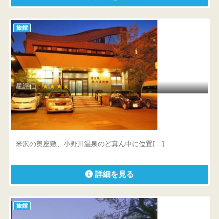
旅館
星評価 :
★★★★
鈴の宿 登府屋旅館
山形県 米沢市小野川町2493
米沢の奥座敷、小野川温泉のど真ん中に位置[…]
詳細を見る
旅館