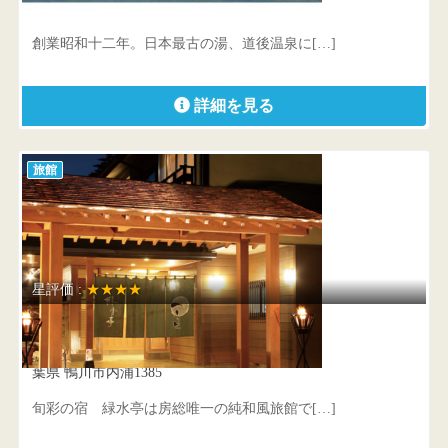
愛媛県 松山市道後鷺谷町2-27
創業昭和十二年。日本最古の湯、道後温泉に[…]
詳細を見る
旅館
星評価 :
★★★★
旬彩の宿 緑水亭
葉県 鴨川市内浦1385
旬彩の宿 緑水亭は房総唯一の純和風旅館で[…]