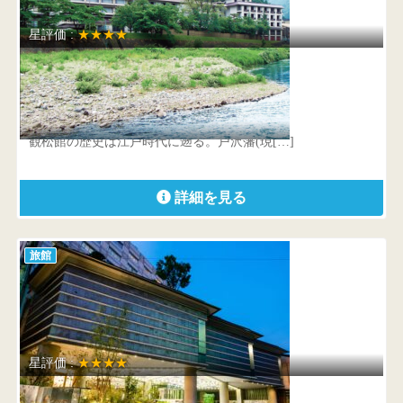
星評価 :
★★★★
ゆめみの宿 観松館
山形県 最上郡最上町瀬見温泉987
観松館の歴史は江戸時代に遡る。戸沢藩(現[…]
詳細を見る
旅館
星評価 :
★★★★
茶玻瑠