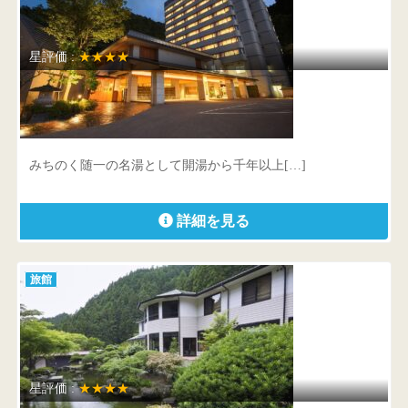
星評価 :
★★★★
鳴子温泉 湯元 吉祥
宮城県 大崎市鳴子温泉湯元58-10
みちのく随一の名湯として開湯から千年以上[…]
詳細を見る
旅館
星評価 :
★★★★