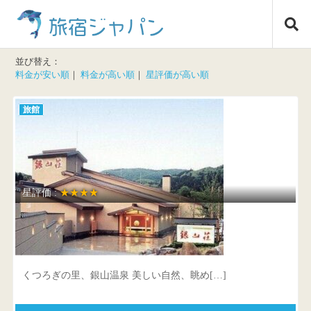
コ
旅宿ジャパン
ン
テ
ン
並び替え：
ツ
料金が安い順
｜
料金が高い順
｜
星評価が高い順
へ
ス
旅館
キ
ッ
プ
星評価 :
★★★★
銀山温泉 仙峡の宿 銀山荘
山形県 尾花沢市大字銀山新畑85
くつろぎの里、銀山温泉 美しい自然、眺め[…]