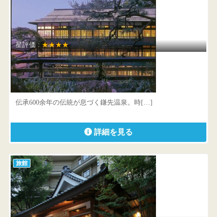
星評価 :
★★★★
時音の宿 湯主一條
宮城県 白石市福岡蔵本字鎌先一番48番地
伝承600余年の伝統が息づく鎌先温泉。時[…]
詳細を見る
旅館