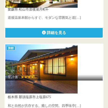
愛媛県 松山市道後湯月町4-
道後温泉本館からすぐ、モダンな雰囲気と道[…]
詳細を見る
旅館
星評価 :
★★★★
四季味亭ふじや
栃木県 那須塩原市上塩原675
和と自然が共存する、癒しの空間。四季味亭[…]