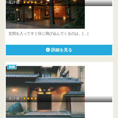
星評価 :
★★★★
たちばなや
山形県 鶴岡市湯温海丁3
玄関を入ってすぐ目に飛び込んでくるのは、[…]
詳細を見る
旅館
星評価 :
★★★★
大和屋別荘