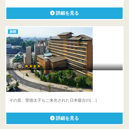
詳細を見る
旅館
星評価 :
★★★★
大和屋本店
愛媛県 松山市道後湯之町20-8
その昔、聖徳太子もご来光された日本最古の[…]
詳細を見る