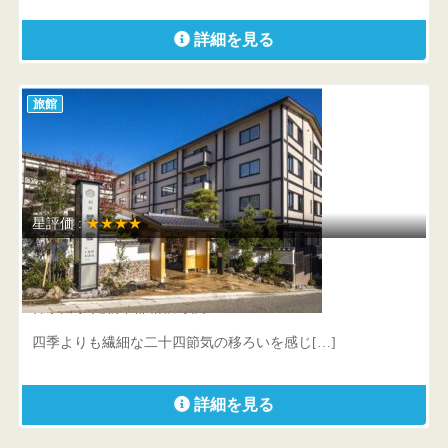
詳細を見る
旅館
星評価 :
★★★★
強羅温泉 雪月花別邸 翠雲
神奈川県 足柄下郡箱根町強羅1300-61
四季よりも繊細な二十四節気の移ろいを感じ[…]
詳細を見る