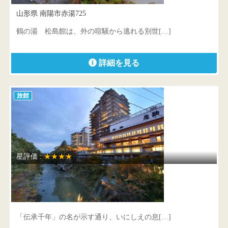
山形県 南陽市赤湯725
鶴の湯 松島館は、外の喧騒から逃れる別世[…]
詳細を見る
旅館
星評価 :
★★★★
伝承千年の宿 佐勘
宮城県 仙台市太白区秋保町湯元字薬師28番地
「伝承千年」の名が示す通り、いにしえの息[…]