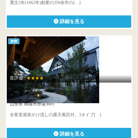
寛文2年(1662年)創業の350余年の[…]
詳細を見る
旅館
星評価 :
★★★★
山形座 瀧波
山形県 南陽市赤湯3005
全客室源泉かけ流しの露天風呂付。3タイプ[…]
詳細を見る