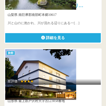
船山温泉 山の中、川のほとり…
山梨県 南巨摩郡南部町本郷10617
川と山のに抱かれ、川が流れる辺りにある一[…]
詳細を見る
旅館
星評価 :
★★★★
高見屋 最上川別邸 紅
山形県 最上郡戸沢村大字古口3058番地