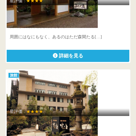
星評価 :
★★★★
四季の宿 みちのく庵
宮城県 白石市福岡蔵本字狐峯3-4-5
周囲にはなにもなく、あるのはただ森閑たる[…]
詳細を見る
旅館
星評価 :
★★★★
箱根小涌谷温泉 水の音