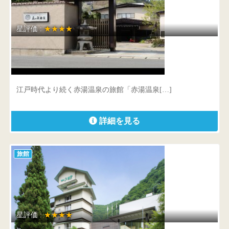
星評価 :
★★★★
赤湯温泉 森の湯
山形県 南陽市赤湯548
江戸時代より続く赤湯温泉の旅館「赤湯温泉[…]
詳細を見る
旅館
星評価 :
★★★★