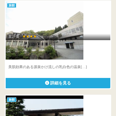
旅館
星評価 :
★★★★
八右衛門の湯 蔵王国際ホテル
山形県 山形市蔵王温泉933
美肌効果のある源泉かけ流しの乳白色の温泉[…]
詳細を見る
旅館