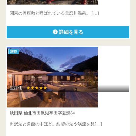
栃木県 日光市鬼怒川温泉大原1422-4
関東の奥座敷と呼ばれている鬼怒川温泉。 […]
詳細を見る
旅館
星評価 :
★★★★★
夏瀬温泉 都わすれ
秋田県 仙北市田沢湖卒田字夏瀬84
田沢湖と角館の中ほど。紺碧の湖や渓流を見[…]