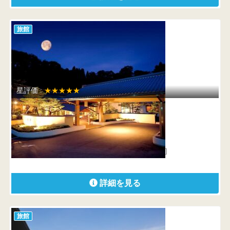
旅館
星評価 :
★★★★★
金沢犀川温泉 川端の湯宿 滝亭
石川県 金沢市末町23-10
はじめて来たのに、なつかしい風景。 涼や[…]
詳細を見る
旅館