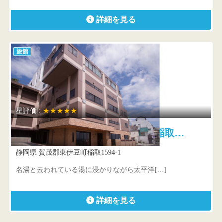
詳細を見る
旅館
星評価 :
★★★★★
心湯の宿〜SAZANA〜 伊豆稲取…
静岡県 賀茂郡東伊豆町稲取1594-1
名湯と云われている湯に浸かりながら太平洋[…]
詳細を見る