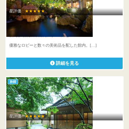
星評価 :
★★★★★
白玉の湯 泉慶
新潟県 新発田市月岡温泉453番地
優雅なロビーと数々の美術品を配した館内。[…]
詳細を見る
旅館
星評価 :
★★★★★
四季の郷 喜久屋