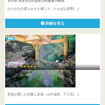
石川県 加賀市山代温泉万松園通16番地
ひらがなの柔らかさと優しさ。たちばな四季[…]
詳細を見る
旅館
星評価 :
★★★★★
みやこわすれの宿 こおろぎ楼
石川県 加賀市山中温泉こおろぎ町ロ140
芭蕉が愛した扶桑三名湯―山中温泉。千三百[…]