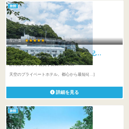
旅館
星評価 :
★★★★★
ホテルふたり木もれ陽 21世紀…
静岡県 伊東市宇佐美字留田3594-809
天空のプライベートホテル。都心から最短6[…]
詳細を見る
旅館