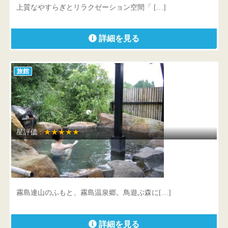
上質なやすらぎとリラクゼーション空間「 […]
詳細を見る
旅館
星評価 :
★★★★★
鳥遊ぶ森の宿 ふたり静
鹿児島県 霧島市牧園町高千穂3620-4
霧島連山のふもと、霧島温泉郷。鳥遊ぶ森に[…]
詳細を見る