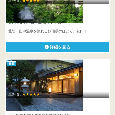
星評価 :
★★★★★
山中温泉 花紫
石川県 加賀市山中温泉東町1丁目ホ17-1
北陸・山中温泉を流れる鶴仙渓のほとり、花[…]
詳細を見る
旅館
星評価 :
★★★★★
たちばな四季亭