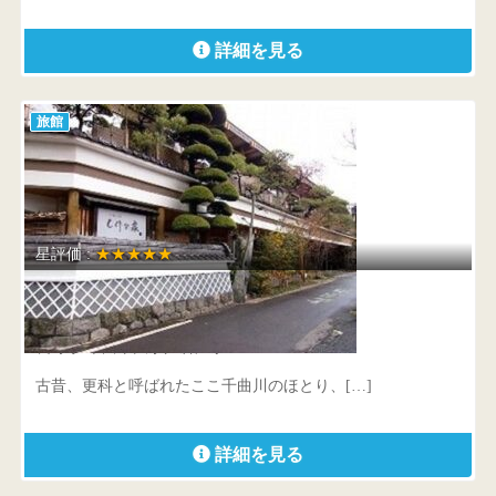
詳細を見る
旅館
星評価 :
★★★★★
千曲乃湯 しげの家
長野県 千曲市大字戸倉温泉3055
古昔、更科と呼ばれたここ千曲川のほとり、[…]
詳細を見る