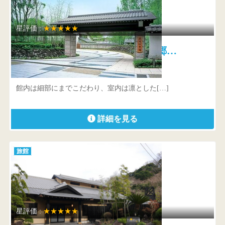
星評価 :
★★★★★
赤沢迎賓館 広大な赤沢温泉郷…
静岡県 伊東市八幡野1754-114-3
館内は細部にまでこだわり、室内は凛とした[…]
詳細を見る
旅館
星評価 :
★★★★★