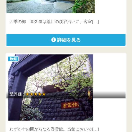
新潟県 岩船郡関川村鷹の巣1076-1
四季の郷 喜久屋は荒川の渓谷沿いに、客室[…]
詳細を見る
旅館
星評価 :
★★★★★
香雲館
群馬県 渋川市伊香保町伊香保175-1
わずか十の間からなる香雲館。当館においで[…]