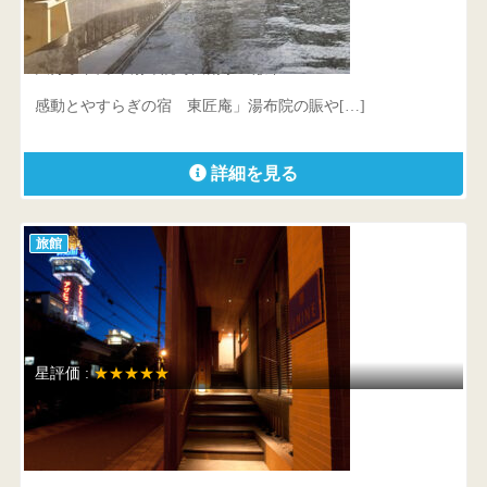
感動とやすらぎの宿 東匠庵
大分県 由布市湯布院町川南字屋敷下1044-1
感動とやすらぎの宿 東匠庵」湯布院の賑や[…]
詳細を見る
旅館
星評価 :
★★★★★
ホテルうみね
大分県 別府市北浜3-8-3