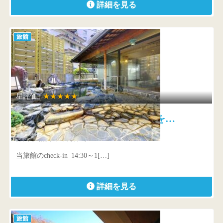
詳細を見る
旅館
星評価 :
★★★★★
熱海 古屋旅館 源泉９０度を…
静岡県 熱海市東海岸町5-24
当旅館のcheck-in 14:30～1[…]
詳細を見る
旅館