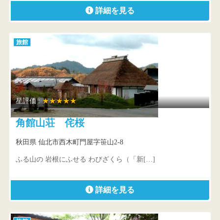
詳細を見る
旅館
星評価 :
★★★★★
角館山荘 侘桜
秋田県 仙北市西木町門屋字笹山2-8
ふる山の 岩根にふせる わびざくら（「新[…]
詳細を見る