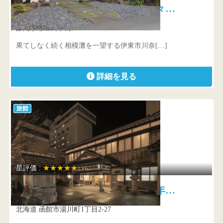
伊東遊季亭 川奈別邸 滾々…
静岡県 伊東市川奈1385-1
果てしなく続く相模灘を一望する伊東市川奈[…]
詳細を見る
旅館
星評価 :
★★★★★
割烹旅館 若松 創業九十余年…
北海道 函館市湯川町1丁目2-27