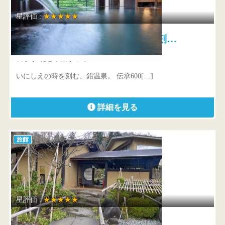
星評価 :
★★★★★
藤三旅館・別邸 鉛温泉 心の刻…
岩手県 花巻市鉛字中平75-1
いにしえの時を刻む、鉛温泉。 伝承600[…]
詳細を見る
旅館
星評価 :
★★★★★
名月荘