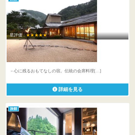
星評価 :
★★★★★
花巻温泉 佳松園
岩手県 花巻市湯本1-125-2
－心に残るおもてなしの宿。伝統の会席料理[…]
詳細を見る
旅館