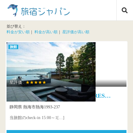
コ
旅宿ジャパン
ン
テ
ン
並び替え：
ツ
料金が安い順
｜
料金が高い順
｜
星評価が高い順
へ
ス
旅館
キ
ッ
プ
星評価 :
★★★★★
THE HIRAMATSU HOTELS & RES…
静岡県 熱海市熱海1993-237
当旅館のcheck-in 15:00～1[…]