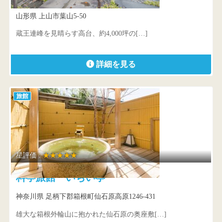
山形県 上山市葉山5-50
蔵王連峰を見晴らす高台、約4,000坪の[…]
詳細を見る
旅館
星評価 :
★★★★★
料亭旅館 いちい亭
神奈川県 足柄下郡箱根町仙石原高原1246-431
雄大な箱根外輪山に抱かれた仙石原の奥座敷[…]