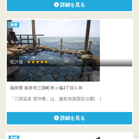
詳細を見る
旅館
星評価 :
★★★★★
望洋楼
福井県 坂井市三国町米ヶ脇4丁目3-38
「三国温泉 望洋楼」は、越前加賀国定公園[…]
詳細を見る
旅館