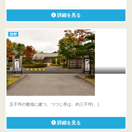
詳細を見る
旅館
星評価 :
★★★★★
つつじ亭
群馬県 吾妻郡草津町639-1
五千坪の敷地に建つ、つつじ亭は、約三千坪[…]
詳細を見る