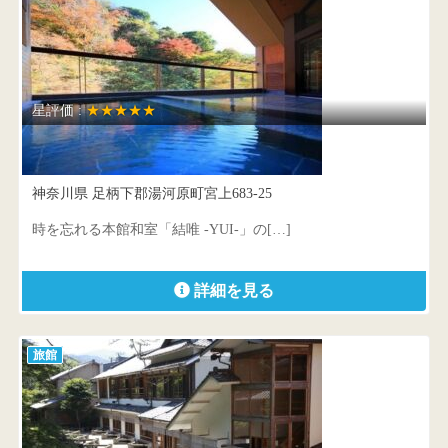
星評価 :
★★★★★
奥湯河原 結唯 -YUI- 文…
神奈川県 足柄下郡湯河原町宮上683-25
時を忘れる本館和室「結唯 -YUI-」の[…]
詳細を見る
旅館