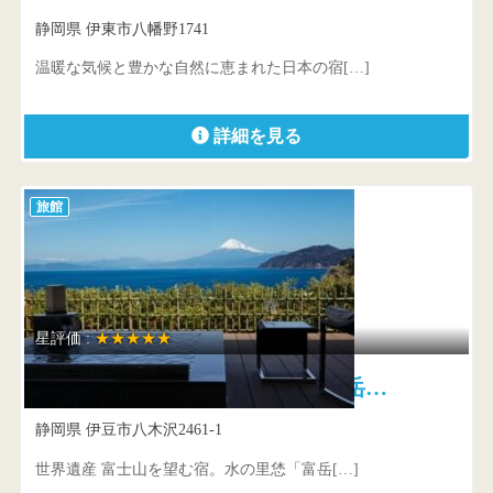
静岡県 伊東市八幡野1741
温暖な気候と豊かな自然に恵まれた日本の宿[…]
詳細を見る
旅館
星評価 :
★★★★★
世界遺産 富士山を望む宿 富岳…
静岡県 伊豆市八木沢2461-1
世界遺産 富士山を望む宿。水の里恷「富岳[…]