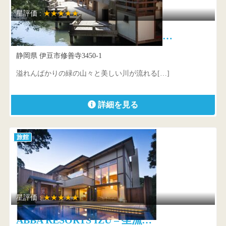
星評価 :
★★★★★
あさば 修善寺に527年続く…
静岡県 伊豆市修善寺3450-1
溢れんばかりの緑の山々と美しい川が流れる[…]
詳細を見る
旅館
星評価 :
★★★★★
ABBA RESORTS IZU – 坐漁…