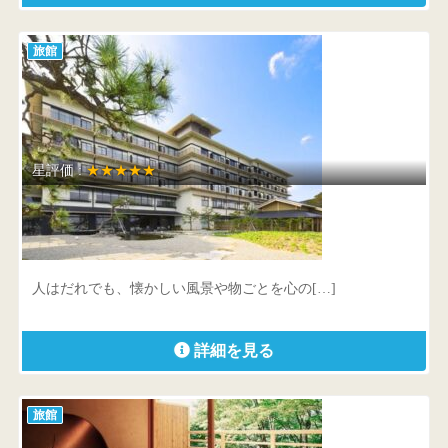
旅館
星評価 :
★★★★★
加賀屋別邸 松乃碧
石川県 七尾市和倉町ワ部34番地
人はだれでも、懐かしい風景や物ごとを心の[…]
詳細を見る
旅館