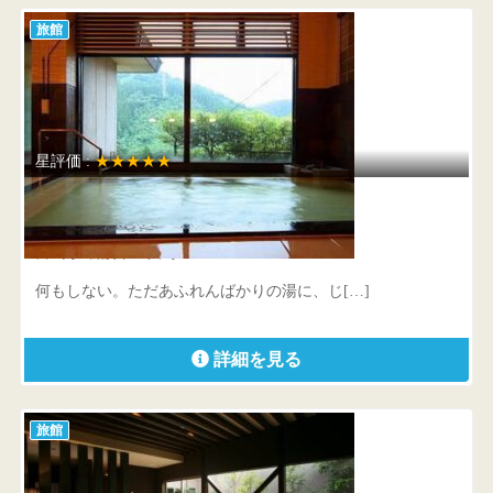
旅館
星評価 :
★★★★★
鳥越の宿 三楽園
富山県 砺波市庄川町金屋839
何もしない。ただあふれんばかりの湯に、じ[…]
詳細を見る
旅館