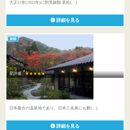
大正11年(1922年)に割烹旅館 若松[…]
詳細を見る
旅館
星評価 :
★★★★★
有馬山叢 御所別墅
兵庫県 神戸市北区有馬町958
日本最古の温泉地であり、日本三名泉にも数[…]
詳細を見る