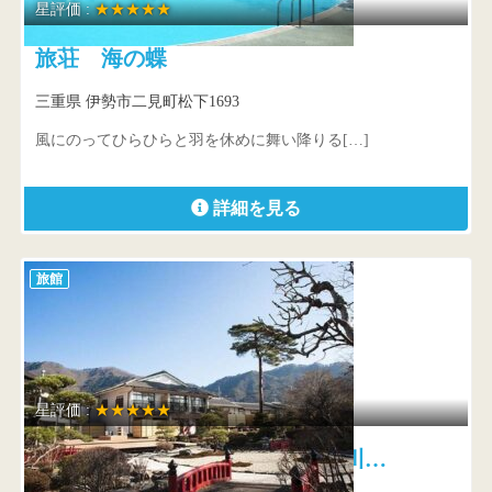
星評価 :
★★★★★
旅荘 海の蝶
三重県 伊勢市二見町松下1693
風にのってひらひらと羽を休めに舞い降りる[…]
詳細を見る
旅館
星評価 :
★★★★★
全室愛犬同伴の温泉旅館 鬼怒川…