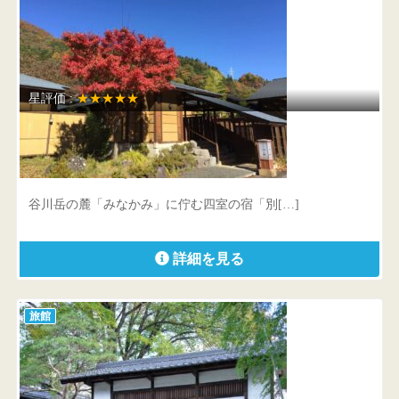
星評価 :
★★★★★
別亭やえ野
群馬県 利根郡みなかみ町綱子356
谷川岳の麓「みなかみ」に佇む四室の宿「別[…]
詳細を見る
旅館