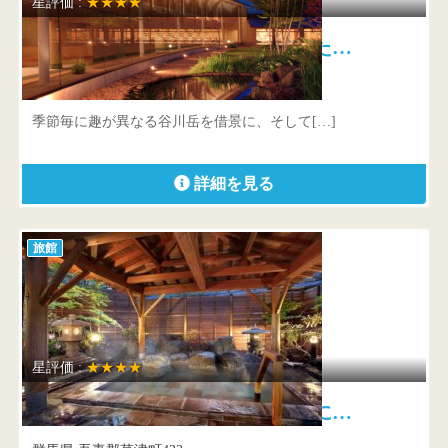
星評価 :
★★★★
別邸 仙寿庵 喧噪から逃れた…
群馬県 利根郡みなかみ町谷川614
季節毎に趣が異なる谷川岳を借景に、そして[…]
詳細を見る
旅館
星評価 :
★★★★
草津温泉 望雲 旬の素材に…