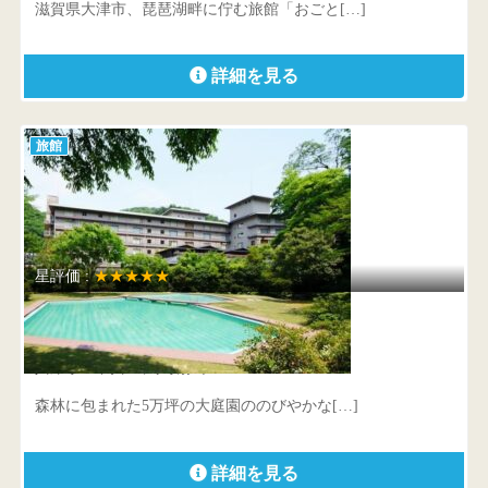
滋賀県大津市、琵琶湖畔に佇む旅館「おごと[…]
詳細を見る
旅館
星評価 :
★★★★★
西村屋ホテル招月庭
兵庫県 豊岡市城崎町湯島1016-2
森林に包まれた5万坪の大庭園ののびやかな[…]
詳細を見る