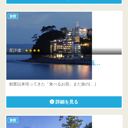
旅館
星評価 :
★★★★
食べるお宿 浜の湯 舞台は浜…
静岡県 賀茂郡東伊豆町稲取1017
創業以来培ってきた「食べるお宿」また旅の[…]
詳細を見る
旅館