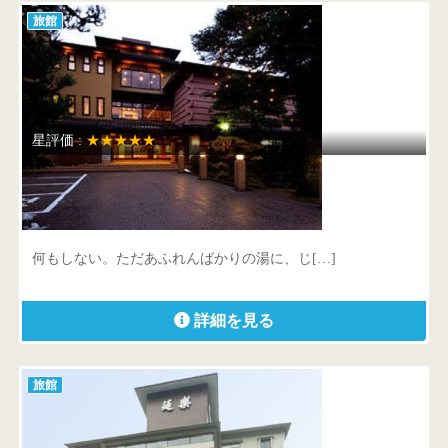
旅館
星評価 :
★★★★★
鳥越の宿 三楽園
富山県 砺波市庄川町金屋839
何もしない。ただあふれんばかりの湯に、じ[…]
詳細を見る
旅館