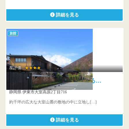
詳細を見る
旅館
星評価 :
★★★★
お宿うち山 全室海の見える…
静岡県 伊東市大室高原2丁目716
約千坪の広大な大室山麓の敷地の中に立地し[…]
詳細を見る