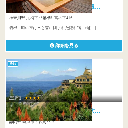
箱根 時の雫 1日8組の箱根…
神奈川県 足柄下郡箱根町宮の下416
箱根 時の雫は水と森に囲まれた隠れ宿。檜[…]
詳細を見る
旅館
星評価 :
★★★★
海のはな 眼前に広がる壮大…
静岡県 熱海市下多賀37-9