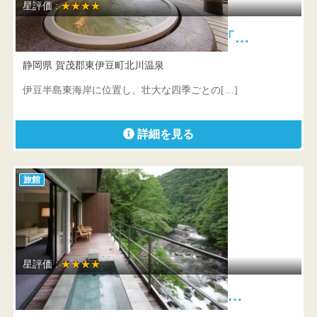
星評価 :
★★★★
望水 海面に現れる月の道「…
静岡県 賀茂郡東伊豆町北川温泉
伊豆半島東海岸に位置し、壮大な四季ごとの[…]
詳細を見る
旅館
星評価 :
★★★★
arcana izu 大人が自然体でく…