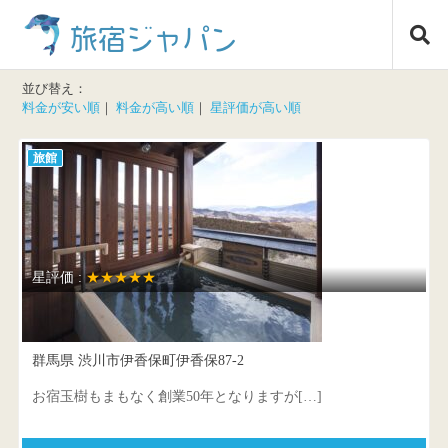
コ
旅宿ジャパン
ン
テ
ン
並び替え：
ツ
料金が安い順
｜
料金が高い順
｜
星評価が高い順
へ
ス
旅館
キ
ッ
プ
星評価 :
★★★★★
お宿玉樹
群馬県 渋川市伊香保町伊香保87-2
お宿玉樹もまもなく創業50年となりますが[…]