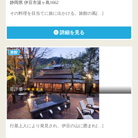
静岡県 伊豆市湯ヶ島1662
その料理を目当てに旅に出かける。旅館の風[…]
詳細を見る
旅館
星評価 :
★★★★
東府やResort＆Spa－Izu …
静岡県 伊豆市吉奈98番地
行基上人により発見され、伊豆の山に囲まれ[…]