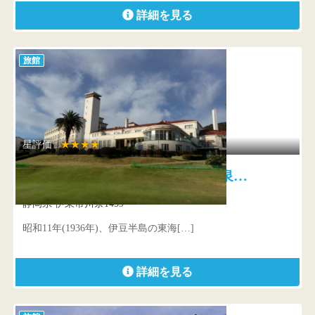
詳細を見る
旅館
星評価 :
★★★★
川奈ホテル 雄大な景観を温泉…
静岡県 伊東市川奈1459
昭和11年(1936年)、伊豆半島の東海[…]
詳細を見る