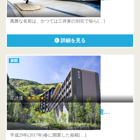
神奈川県 足柄下郡箱根町小涌谷519-9
風雅な名前は、かつては三井家の別荘で知ら[…]
詳細を見る
旅館
星評価 :
★★★★
箱根小涌園 天悠 五感を癒…
神奈川県 足柄下郡箱根町二ノ平1297
平成29年(2017年)春に開業した箱根[…]