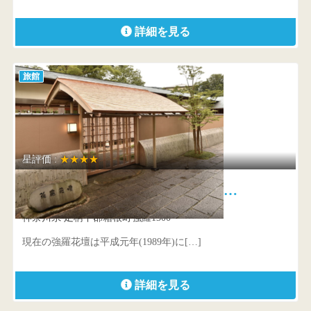
詳細を見る
旅館
星評価 :
★★★★
強羅花壇 3本の源泉を所有…
神奈川県 足柄下郡箱根町強羅1300
現在の強羅花壇は平成元年(1989年)に[…]
詳細を見る