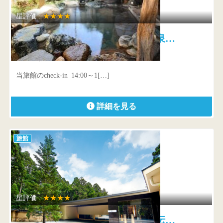
星評価 :
★★★★
あたみ石亭 歴史ある熱海温泉…
静岡県 熱海市和田町6-17
当旅館のcheck-in 14:00～1[…]
詳細を見る
旅館
星評価 :
★★★★
箱根・翠松園 モダン風と伝…