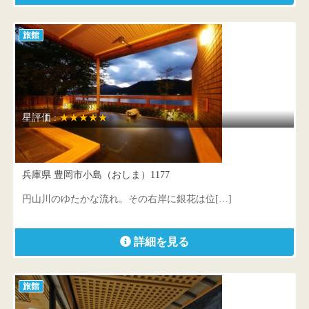
旅館
星評価 :
★★★★★
城崎円山川温泉 銀花
兵庫県 豊岡市小島（おしま）1177
円山川のゆたかな流れ。その右岸に銀花は位[…]
詳細を見る
旅館