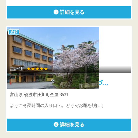
詳細を見る
旅館
星評価 :
★★★★★
庄川温泉風流味道座敷 ゆめつづ…
富山県 砺波市庄川町金屋 3531
ようこそ夢時間の入り口へ。どうぞお靴を脱[…]
詳細を見る