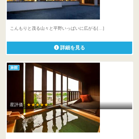
ふくみつ華山温泉
富山県 南砺市川西588-1
こんもりと茂る山々と平野いっぱいに広がる[…]
詳細を見る
旅館
星評価 :
★★★★★
おごと温泉 湯元館
滋賀県 大津市苗鹿2丁目30‐7