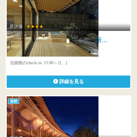
星評価 :
★★★★
奥伊香保 旅邸 諧暢楼 新…
群馬県 渋川市伊香保町伊香保香湯5-4
当旅館のcheck-in 15:00～1[…]
詳細を見る
旅館