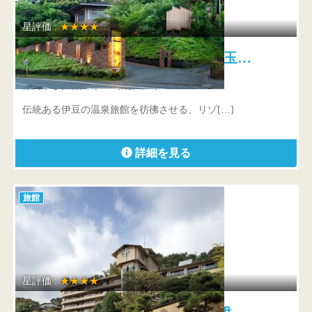
星評価 :
★★★★
お祝いの宿 吉祥CAREN 玉…
静岡県 賀茂郡東伊豆町北川温泉
伝統ある伊豆の温泉旅館を彷彿させる、リゾ[…]
詳細を見る
旅館
星評価 :
★★★★
青山やまと 歴史ある良質な伊…