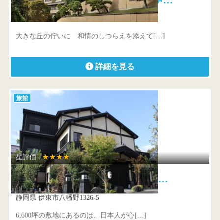
静岡県 伊東市岡203
大きな丘の佇いに 和情のしつらえを添えて[…]
詳細を見る
旅館
星評価 :
★★★★
八幡野温泉郷 杜の湯 きらの里 …
静岡県 伊東市八幡野1326-5
6,600坪の敷地にあるのは、日本人が心[…]