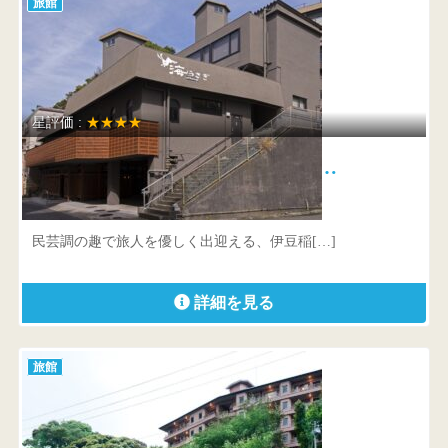
旅館
星評価 :
★★★★
石花海 別邸 海うさぎ 絶…
静岡県 賀茂郡東伊豆町稲取1591
民芸調の趣で旅人を優しく出迎える、伊豆稲[…]
詳細を見る
旅館