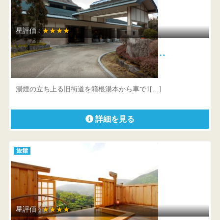
星評価 :
★★★★
小田急 ホテルはつはな 良質…
神奈川県 足柄下郡箱根町須雲川20-1
湯煙の立ち上る旧街道を箱根湯本から車で1[…]
詳細を見る
旅館
星評価 :
★★★★