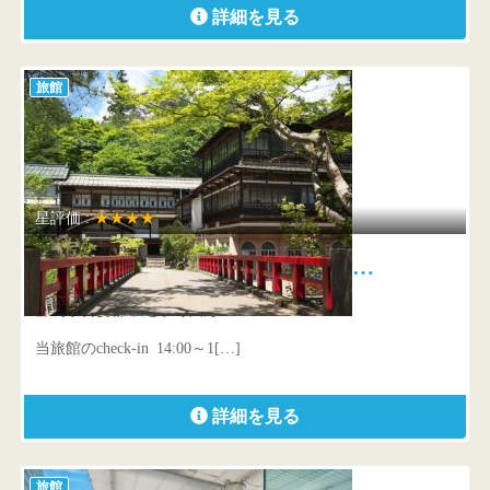
詳細を見る
旅館
星評価 :
★★★★
積善館（佳松亭・山荘） 4万…
群馬県吾妻郡中之条町四万4236
当旅館のcheck-in 14:00～1[…]
詳細を見る
旅館