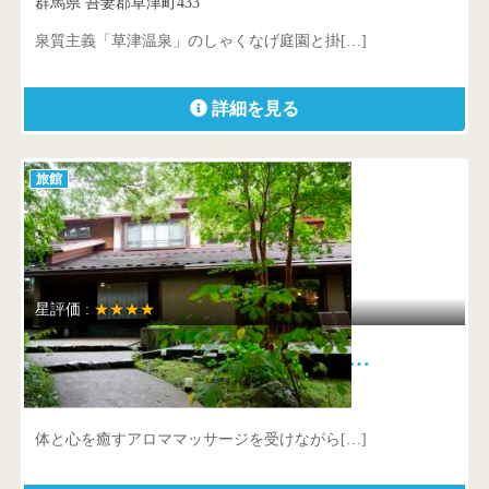
群馬県 吾妻郡草津町433
泉質主義「草津温泉」のしゃくなげ庭園と掛[…]
詳細を見る
旅館
星評価 :
★★★★
那須別邸 回 標高1,300mに湧…
栃木県 那須郡那須町湯本206
体と心を癒すアロママッサージを受けながら[…]