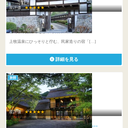
星評価 :
★★★★★
旅籠 庄屋
群馬県 利根郡みなかみ町石倉269-2
上牧温泉にひっそりと佇む、民家造りの宿「[…]
詳細を見る
旅館
星評価 :
★★★★★
川場温泉 かやぶきの源泉湯宿 悠…