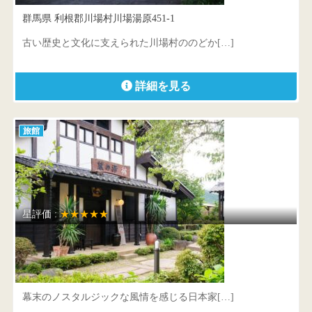
群馬県 利根郡川場村川場湯原451-1
古い歴史と文化に支えられた川場村ののどか[…]
詳細を見る
旅館
星評価 :
★★★★★
旅籠屋 丸一
群馬県 利根郡みなかみ町猿ヶ京温泉199
幕末のノスタルジックな風情を感じる日本家[…]