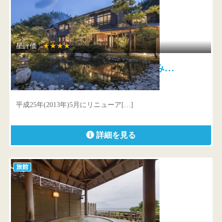
星評価 :
★★★★
玉峰館 古き、新しき、極み…
静岡県 賀茂郡河津町峰440
平成25年(2013年)5月にリニューア[…]
詳細を見る
旅館