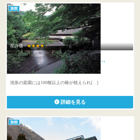
旅館
星評価 :
★★★★
海石榴 つばき 明治の文豪…
神奈川県 足柄下郡湯河原町宮上776
池泉の庭園には100種以上の椿が植えられ[…]
詳細を見る
旅館