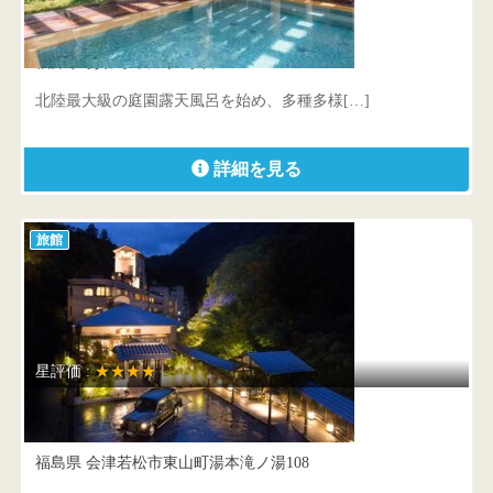
芦原温泉 清風荘
福井県 あわら市温泉3丁目803
北陸最大級の庭園露天風呂を始め、多種多様[…]
詳細を見る
旅館
星評価 :
★★★★
庄助の宿 瀧の湯
福島県 会津若松市東山町湯本滝ノ湯108