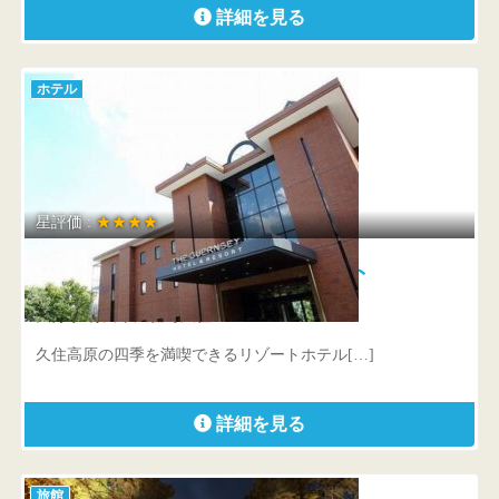
詳細を見る
ホテル
星評価 :
★★★★
ザ・ガンジー ホテル＆リゾート
大分県 竹田市久住町久住4028-1
久住高原の四季を満喫できるリゾートホテル[…]
詳細を見る
旅館