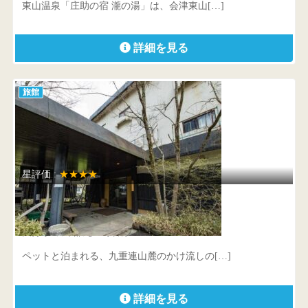
東山温泉「庄助の宿 瀧の湯」は、会津東山[…]
詳細を見る
旅館
星評価 :
★★★★
御宿 みやこ
大分県 玖珠郡九重町菅原1871
ペットと泊まれる、九重連山麓のかけ流しの[…]
詳細を見る