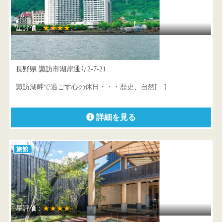
星評価 :
★★★★
ホテル紅や
長野県 諏訪市湖岸通り2-7-21
諏訪湖畔で過ごす心の休日・・・歴史、自然[…]
詳細を見る
旅館
星評価 :
★★★★