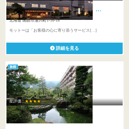
函館湯の川温泉 花びしホテル …
北海道 函館市湯川町1-16-18
モットーは「お客様の心に寄り添うサービス[…]
詳細を見る
旅館
星評価 :
★★★★
下呂温泉 望川館
岐阜県 下呂市湯之島190-1