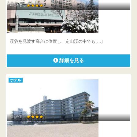
星評価 :
★★★★
定山渓グランドホテル瑞苑
北海道 札幌市南区定山渓温泉東4丁目328番地
渓谷を見渡す高台に位置し、定山渓の中でも[…]
詳細を見る
ホテル
星評価 :
★★★★
唐津シーサイドホテル