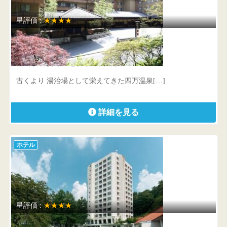
星評価 :
★★★★
四万温泉 やまぐち館
群馬県 吾妻郡中之条町大字四万甲3876-1
古くより 湯治場として栄えてきた四万温泉[…]
詳細を見る
ホテル
星評価 :
★★★★