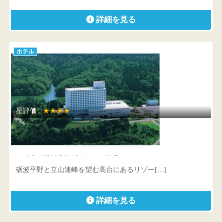
詳細を見る
ホテル
星評価 :
★★★★
ロイヤルホテル 富山砺波
富山県 砺波市安川字天皇330番地
砺波平野と立山連峰を望む高台にあるリゾー[…]
詳細を見る