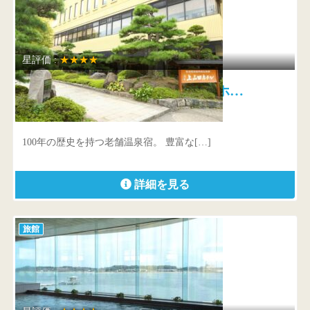
星評価 :
★★★★
戸倉上山田温泉 湯元 上山田ホ…
長野県 千曲市上山田温泉1-69-3
100年の歴史を持つ老舗温泉宿。 豊富な[…]
詳細を見る
旅館