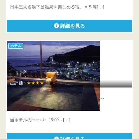
日本三大名湯下呂温泉を楽しめる宿。Ａ５等[…]
詳細を見る
ホテル
星評価 :
★★★★
熱海温泉 Relax Resort Hotel …
静岡県 熱海市咲見町6-41
当ホテルのcheck-in 15:00～[…]