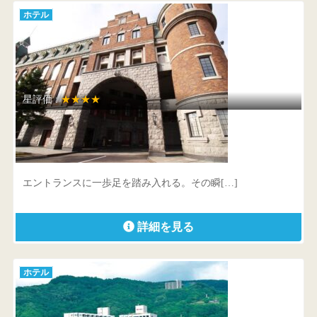
ホテル
星評価 :
★★★★
エーヴランドホテル＆ゴルフ
北海道 余市郡余市町登町2361-1
エントランスに一歩足を踏み入れる。その瞬[…]
詳細を見る
ホテル