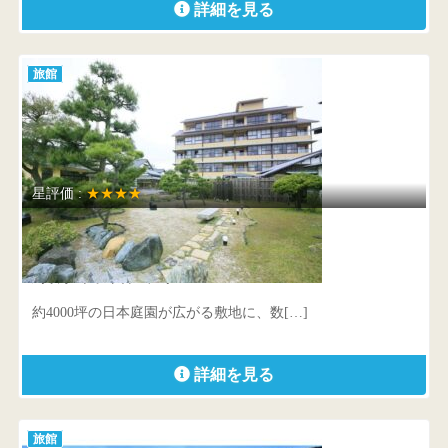
詳細を見る
旅館
星評価 :
★★★★
皆生風雅
鳥取県 米子市皆生温泉3-16-1
約4000坪の日本庭園が広がる敷地に、数[…]
詳細を見る
旅館