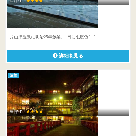
星評価 :
★★★★
湖畔の宿 森本
石川県 加賀市片山津温泉乙63-1
片山津温泉に明治25年創業、1日に七度色[…]
詳細を見る
旅館
星評価 :
★★★★
積善館（本館）