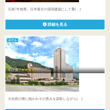
群馬県 吾妻郡中之条町大字四万甲4236
元禄7年創業。日本最古の湯宿建築にして重[…]
詳細を見る
ホテル
星評価 :
★★★★
NASPAニューオータニ
新潟県 南魚沼郡湯沢町湯沢2117-9
大自然の懐に抱かれその恵みを謳歌しながら[…]