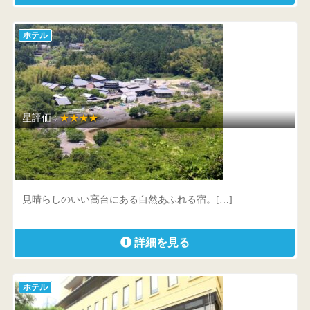
ホテル
星評価 :
★★★★
山香温泉 風の郷
大分県 杵築市山香町倉成3003
見晴らしのいい高台にある自然あふれる宿。[…]
詳細を見る
ホテル