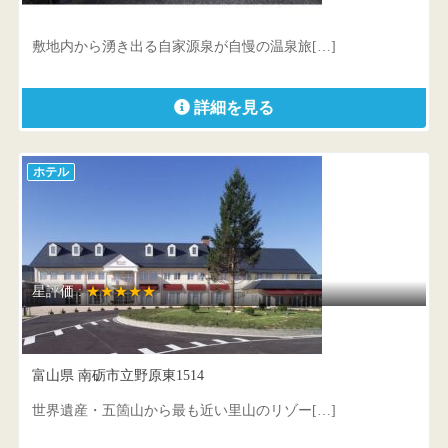
島根県 松江市玉湯町玉造1215-2
敷地内から湧き出る自家源泉が自慢の温泉旅[…]
詳細を見る
ホテル
星評価 :
★★★★★
となみ野オーベルジュ&ナチ…
富山県 南砺市立野原東1514
世界遺産・五箇山から最も近い里山のリゾー[…]