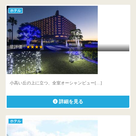
ホテル
星評価 :
★★★★
白浜古賀の井リゾート＆スパ
和歌山県 西牟婁郡白浜町3212-1
小高い丘の上に立つ、全室オーシャンビュー[…]
詳細を見る
ホテル