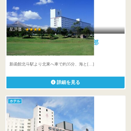
星評価 :
★★★★
ロイヤルホテル みなみ北海道鹿部
北海道 茅部郡鹿部町字本別530-127
新函館北斗駅より北東へ車で約35分、海と[…]
詳細を見る
ホテル