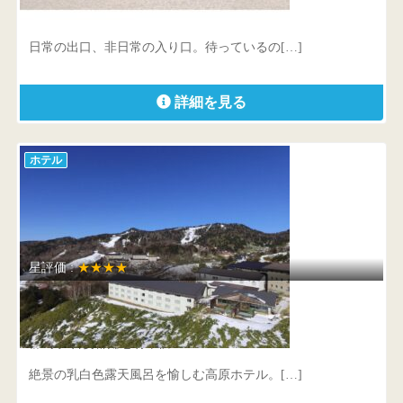
佐賀県 唐津市東唐津4-182
日常の出口、非日常の入り口。待っているの[…]
詳細を見る
ホテル
星評価 :
★★★★
万座ホテル聚楽
群馬県 吾妻郡嬬恋村干俣2401
絶景の乳白色露天風呂を愉しむ高原ホテル。[…]