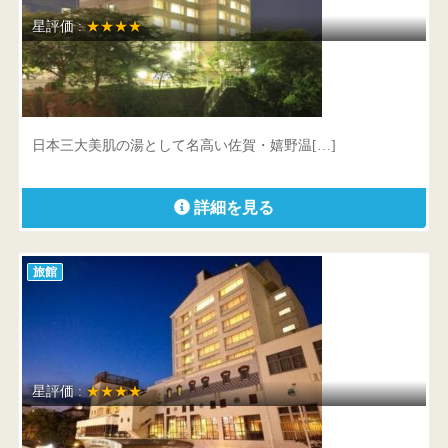
星評価 :
★★★★
ホテル 華翠苑
佐賀県 嬉野市嬉野町岩屋川内甲333番地
日本三大美肌の湯として名高い佐賀・嬉野温[…]
詳細を見る
旅館
星評価 :
★★★★
湯田温泉ユウベルホテル松政