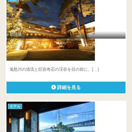
星評価 :
★★★★
花の宿 松や
栃木県 日光市鬼怒川温泉藤原19
鬼怒川の清流と巨岩奇石の渓谷を目の前に、[…]
詳細を見る
ホテル