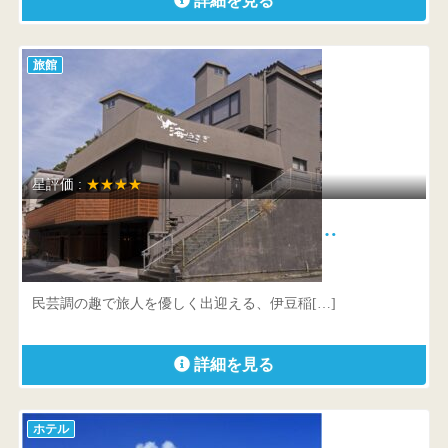
詳細を見る
旅館
星評価 :
★★★★
石花海 別邸 海うさぎ 絶…
静岡県 賀茂郡東伊豆町稲取1591
民芸調の趣で旅人を優しく出迎える、伊豆稲[…]
詳細を見る
ホテル