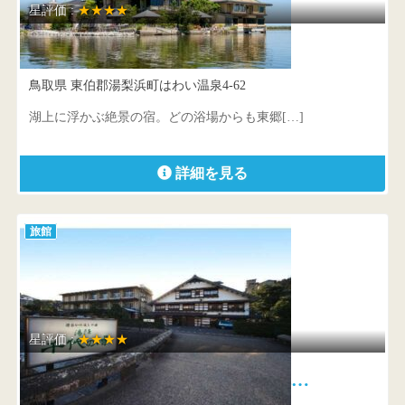
星評価 :
★★★★
はわい温泉 千年亭
鳥取県 東伯郡湯梨浜町はわい温泉4-62
湖上に浮かぶ絶景の宿。どの浴場からも東郷[…]
詳細を見る
旅館
星評価 :
★★★★
玉造温泉 源泉かけ流しの宿 湯陣…