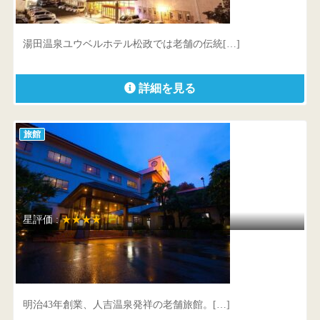
山口県 山口市湯田温泉3丁目5-8
湯田温泉ユウベルホテル松政では老舗の伝統[…]
詳細を見る
旅館
星評価 :
★★★★
旅館 翠嵐楼
熊本県 人吉市温泉町2461-1
明治43年創業、人吉温泉発祥の老舗旅館。[…]