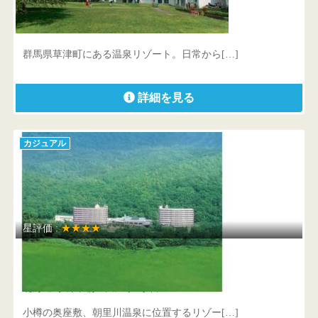
草津温泉 ホテルヴィレッジ
馬県 吾妻郡草津町大字草津618番地
群馬県草津町にある温泉リゾート。日常から[…]
詳細を見る
カジュアル
星評価 :
★★★★
小樽朝里クラッセホテル
北海道 小樽市朝里川温泉2丁目676-1
小樽の奥座敷、朝里川温泉に位置するリゾー[…]