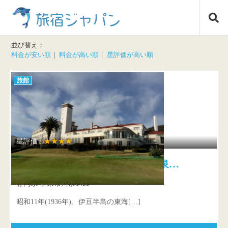
コ
旅宿ジャパン
ン
テ
ン
並び替え：
ツ
料金が安い順
｜
料金が高い順
｜
星評価が高い順
へ
ス
旅館
キ
ッ
プ
星評価 :
★★★★
川奈ホテル 雄大な景観を温泉…
静岡県 伊東市川奈1459
昭和11年(1936年)、伊豆半島の東海[…]