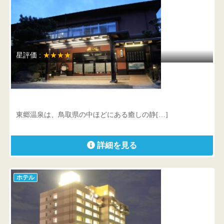
星評価 :
★★★★
湖泉閣 養生館
鳥取県 東伯郡湯梨浜町大字引地144
東郷温泉は、鳥取県の中ほどにある癒しの静[…]
詳細を見る
ホテル