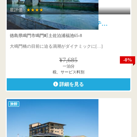
星評価 :
★★★★
鳴門潮崎温泉 ベイリゾートホテ…
徳島県鳴門市鳴門町土佐泊浦福池65-8
大鳴門橋の目前に迫る渦潮がダイナミックに[…]
¥7,685
-0%
一泊分
税、サービス料別
詳細を見る
旅館