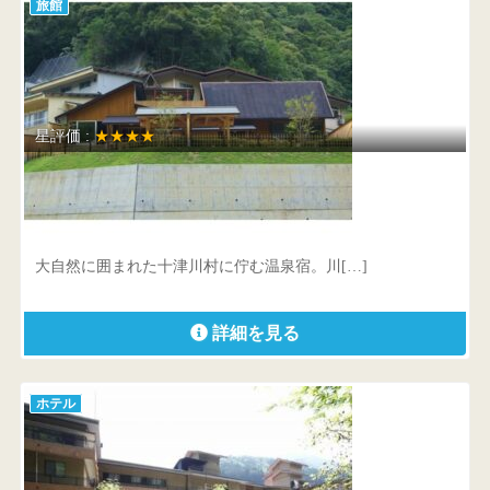
旅館
星評価 :
★★★★
静響の宿 山水
奈良県 吉野郡十津川村平谷946-1
大自然に囲まれた十津川村に佇む温泉宿。川[…]
詳細を見る
ホテル