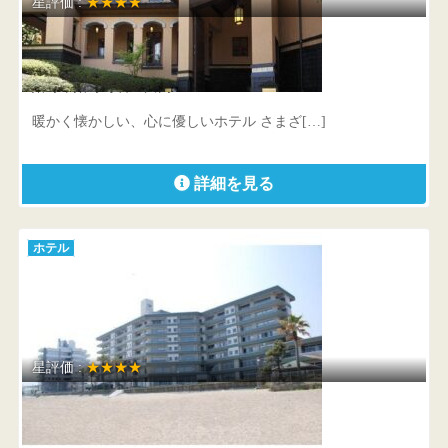
星評価 :
★★★★
ハミルトン宇礼志野
嬉野市嬉野町岩屋川内288-1
暖かく懐かしい、心に優しいホテル さまざ[…]
詳細を見る
ホテル
星評価 :
★★★★
唐津シーサイドホテル