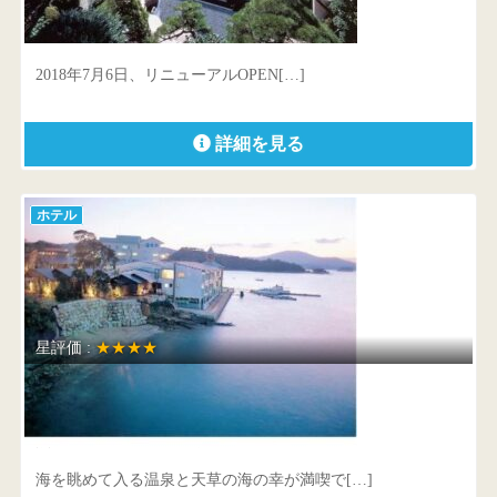
島根県 松江市玉湯町玉造331
2018年7月6日、リニューアルOPEN[…]
詳細を見る
ホテル
星評価 :
★★★★
海のやすらぎ ホテル竜宮
熊本県 上天草市松島町合津6136-20
海を眺めて入る温泉と天草の海の幸が満喫で[…]