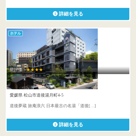
詳細を見る
ホテル
星評価 :
★★★★
ＣＨＡＨＡＲＵ離れ 道後夢蔵
愛媛県 松山市道後湯月町4-5
道後夢蔵 旅庵浪六 日本最古の名湯「道後[…]
詳細を見る