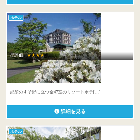
ホテル
星評価 :
★★★★
ウェルネスの森 那須
栃木県 那須郡那須町高久甲6437
那須のすそ野に立つ全47室のリゾートホテ[…]
詳細を見る
ホテル