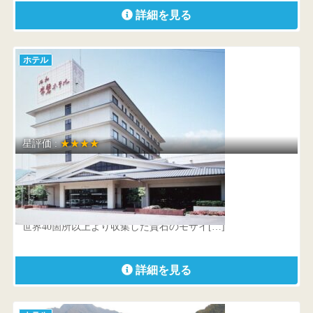
詳細を見る
ホテル
星評価 :
★★★★
湯和み 別館 石和常磐ホテル
山梨県 笛吹市石和町川中島1607-14
世界40箇所以上より収集した貴石のモザイ[…]
詳細を見る