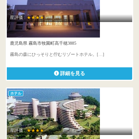
星評価 :
★★★★
霧島観光ホテル
鹿児島県 霧島市牧園町高千穂3885
霧島の森にひっそりと佇むリゾートホテル。[…]
詳細を見る
ホテル
星評価 :
★★★★