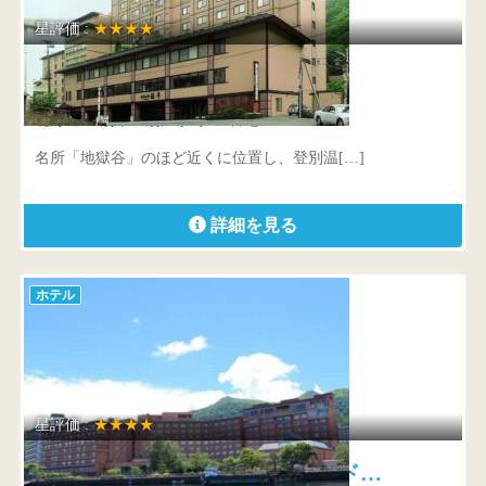
星評価 :
★★★★
名湯の宿パークホテル雅亭
北海道 登別市登別温泉町100番地
名所「地獄谷」のほど近くに位置し、登別温[…]
詳細を見る
ホテル
星評価 :
★★★★
洞爺湖万世閣ホテルレイクサイド…