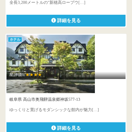
全長3,200メートルの“新穂高ロープウ[…]
詳細を見る
ホテル
星評価 :
★★★★
穂高荘 山のホテル
岐阜県 高山市奥飛騨温泉郷神坂577-13
ゆっくりと寛げるモダンシックな館内が魅力[…]
詳細を見る