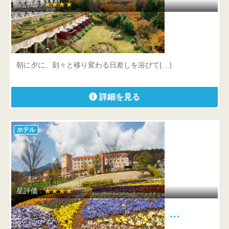
星評価 :
★★★★
ホテルグリーンプラザ箱根
神奈川県 足柄下郡箱根町仙石原1244-2
朝に夕に、刻々と移り変わる日差しを浴びて[…]
詳細を見る
ホテル
星評価 :
★★★★
フルーツパーク富士屋ホテル …