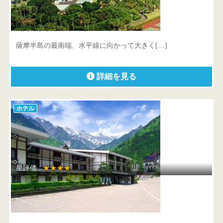
指宿いわさきホテル
鹿児島県 指宿市十二町3805-1
薩摩半島の最南端、水平線に向かって大きく[…]
詳細を見る
ホテル
星評価 :
★★★★
ホテル穂高
岐阜県 高山市奥飛騨温泉郷新穂高温泉