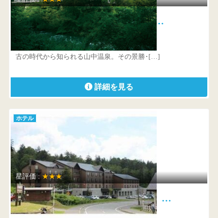
ロイヤルホテル 山中温泉河鹿荘…
石川県加賀市山中温泉河鹿町ホ100
古の時代から知られる山中温泉。その景勝･[…]
詳細を見る
ホテル
星評価 :
★★★
旭岳温泉 ホテルベアモンテ …
北海道 上川郡東川町旭岳温泉