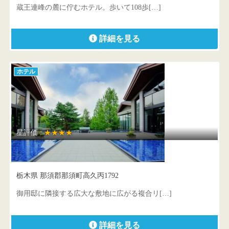
蔵王連峰の麓に佇むホテル。歩いて108歩[…]
詳細を見る
ホテル
星評価 :
★★★★
ホテルハーヴェスト那須
栃木県 那須郡那須町高久丙1792
御用邸に隣接する広大な敷地に広がる複合リ[…]
詳細を見る