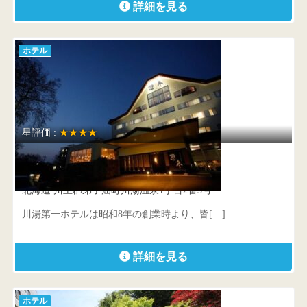
詳細を見る
ホテル
星評価 :
★★★★
川湯第一ホテル 忍冬
北海道 川上郡弟子屈町川湯温泉1丁目2番3号
川湯第一ホテルは昭和8年の創業時より、皆[…]
詳細を見る
ホテル