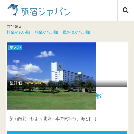
コ
旅宿ジャパン
ン
テ
ン
並び替え：
ツ
料金が安い順
｜
料金が高い順
｜
星評価が高い順
へ
ス
ホテル
キ
ッ
プ
星評価 :
★★★★
ロイヤルホテル みなみ北海道鹿部
北海道 茅部郡鹿部町字本別530-127
新函館北斗駅より北東へ車で約35分、海と[…]