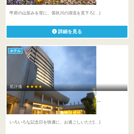
山梨県 山梨市江曽原1388
甲府の山並みを背に、笛吹川の清流を見下ろ[…]
詳細を見る
ホテル
星評価 :
★★★★
甲府 記念日ホテル（旧：甲府富…
山梨県 甲府市湯村3-2-3
いろいろな記念日を快適に、お過ごしいただ[…]