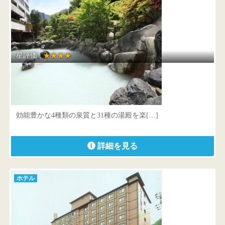
星評価 :
★★★★
ホテルまほろば
北海道 登別市登別温泉町65番地
効能豊かな4種類の泉質と31種の湯殿を楽[…]
詳細を見る
ホテル