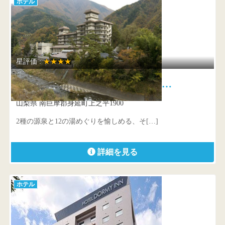
ホテル
星評価 :
★★★★
下部ホテル 2種の源泉と12の…
山梨県 南巨摩郡身延町上之平1900
2種の源泉と12の湯めぐりを愉しめる、そ[…]
詳細を見る
ホテル