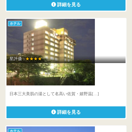
詳細を見る
ホテル
星評価 :
★★★★
ホテル 華翠苑
佐賀県 嬉野市嬉野町岩屋川内甲333番地
日本三大美肌の湯として名高い佐賀・嬉野温[…]
詳細を見る
ホテル