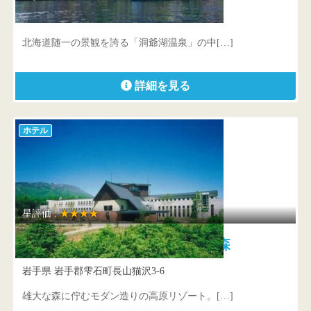
北海道 虻田郡洞爺湖町洞爺湖温泉21番地
北海道随一の景観を誇る「洞爺湖温泉」の中[…]
詳細を見る
ホテル
星評価 :
★★★★
南網張ありね温泉 ゆこたんの森
岩手県 岩手郡雫石町長山猫沢3-6
雄大な森に佇むモダン造りの高原リゾート。[…]