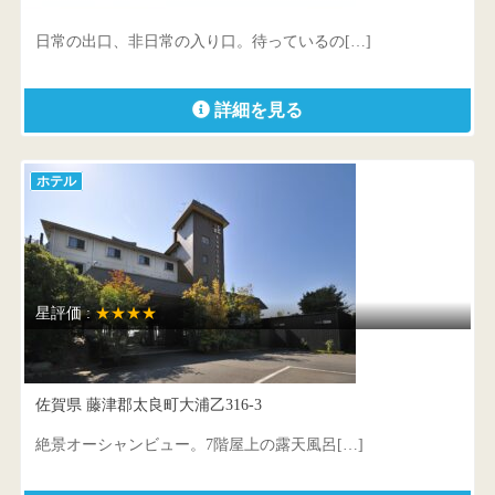
佐賀県 唐津市東唐津4-182
日常の出口、非日常の入り口。待っているの[…]
詳細を見る
ホテル
星評価 :
★★★★
太良嶽温泉 蟹御殿
佐賀県 藤津郡太良町大浦乙316-3
絶景オーシャンビュー。7階屋上の露天風呂[…]