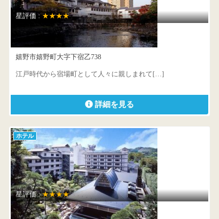
星評価 :
★★★★
和多屋別荘
嬉野市嬉野町大字下宿乙738
江戸時代から宿場町として人々に親しまれて[…]
詳細を見る
ホテル
星評価 :
★★★★
玉造グランドホテル長生閣