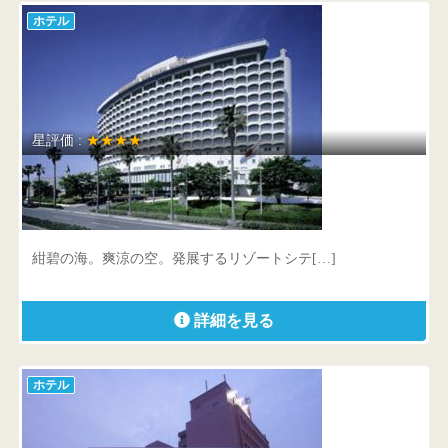
ホテル
星評価 :
★★★★
鹿児島サンロイヤルホテル
鹿児島県 鹿児島市与次郎1-8-10
紺碧の海。爽涼の空。発展するリゾートシテ[…]
詳細を見る
ホテル