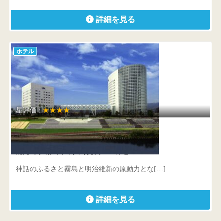
詳細を見る
ホテル
星評価 :
★★★★
ホテル京セラ
鹿児島県 霧島市隼人町見次1409番地1
神話のふるさと霧島と明治維新の原動力とな[…]
詳細を見る