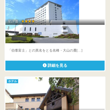
星評価 :
★★★★
ロイヤルホテル 大山
鳥取県 西伯郡伯耆町丸山中祖1647-13
「伯耆富士」との異名をとる名峰・大山の麓[…]
詳細を見る
ホテル