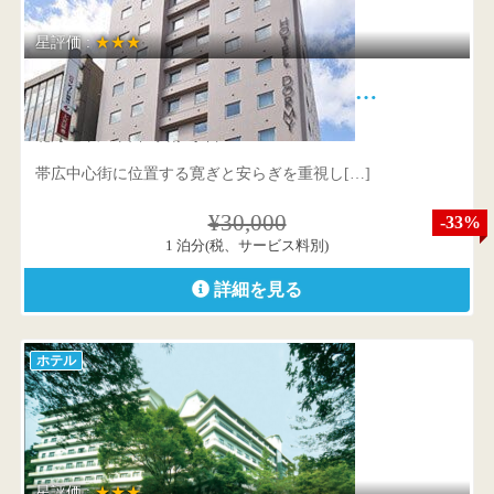
星評価 :
★★★
天然温泉 白樺の湯 ドーミーイン…
北海道帯広市西2条南9丁目11-1
帯広中心街に位置する寛ぎと安らぎを重視し[…]
¥30,000
-33%
1 泊分(税、サービス料別)
詳細を見る
ホテル
星評価 :
★★★