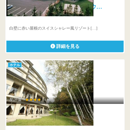
リゾートパーク ホテルオニコウ…
宮城県 大崎市鳴子温泉鬼首字大清水26-29
白壁に赤い屋根のスイスシャレー風リゾート[…]
詳細を見る
ホテル
星評価 :
★★★★
蔵王四季のホテル
山形県 山形市蔵王温泉1272