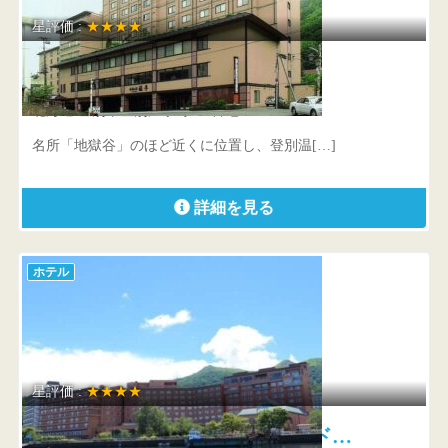
星評価 :
★★★★
名湯の宿パークホテル雅亭
北海道 登別市登別温泉町100番地
名所「地獄谷」のほど近くに位置し、登別温[…]
詳細を見る
ホテル
星評価 :
★★★★
洞爺湖万世閣ホテルレイクサイド…