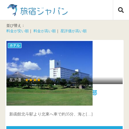
コ
旅宿ジャパン
ン
テ
ン
並び替え：
ツ
料金が安い順
｜
料金が高い順
｜
星評価が高い順
へ
ス
ホテル
キ
ッ
プ
星評価 :
★★★★
ロイヤルホテル みなみ北海道鹿部
北海道 茅部郡鹿部町字本別530-127
新函館北斗駅より北東へ車で約35分、海と[…]