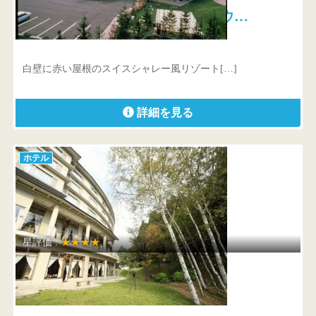
リゾートパーク ホテルオニコウ…
宮城県 大崎市鳴子温泉鬼首字大清水26-29
白壁に赤い屋根のスイスシャレー風リゾート[…]
詳細を見る
ホテル
星評価 :
★★★★
蔵王四季のホテル
山形県 山形市蔵王温泉1272