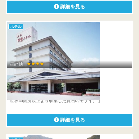
詳細を見る
ホテル
星評価 :
★★★★
湯和み 別館 石和常磐ホテル
山梨県 笛吹市石和町川中島1607-14
世界40箇所以上より収集した貴石のモザイ[…]
詳細を見る