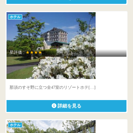
ホテル
星評価 :
★★★★
ウェルネスの森 那須
栃木県 那須郡那須町高久甲6437
那須のすそ野に立つ全47室のリゾートホテ[…]
詳細を見る
ホテル