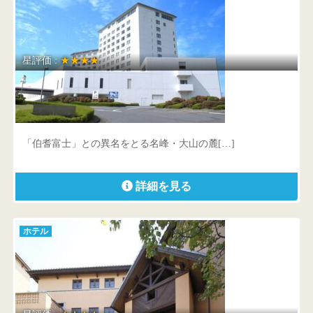
星評価 :
★★★★
ロイヤルホテル 大山
鳥取県 西伯郡伯耆町丸山中祖1647-13
「伯耆富士」との異名をとる名峰・大山の麓[…]
詳細を見る
ホテル