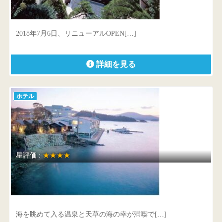
島根県 松江市玉湯町玉造331
2018年7月6日、リニューアルOPEN[…]
詳細を見る
ホテル
星評価 :
★★★★
海のやすらぎ ホテル竜宮
熊本県 上天草市松島町合津6136-20
海を眺めて入る温泉と天草の海の幸が満喫で[…]