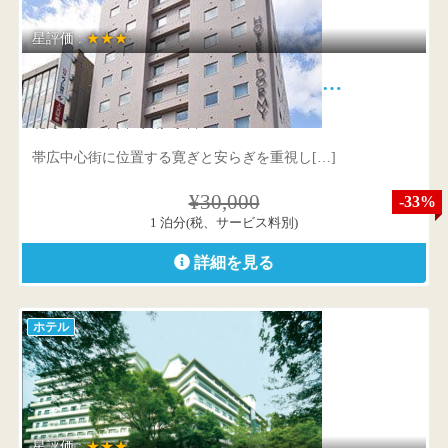
星評価 :
★★★
天然温泉 白樺の湯 ドーミーイン…
北海道帯広市西2条南9丁目11-1
帯広中心街に位置する寛ぎと安らぎを重視し[…]
¥30,000
-33%
1 泊分(税、サービス料別)
詳細を見る
ホテル
星評価 :
★★★