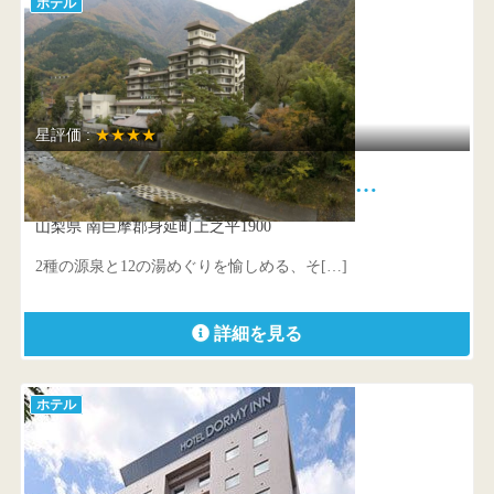
ホテル
星評価 :
★★★★
下部ホテル 2種の源泉と12の…
山梨県 南巨摩郡身延町上之平1900
2種の源泉と12の湯めぐりを愉しめる、そ[…]
詳細を見る
ホテル