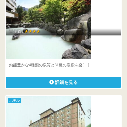
星評価 :
★★★★
ホテルまほろば
北海道 登別市登別温泉町65番地
効能豊かな4種類の泉質と31種の湯殿を楽[…]
詳細を見る
ホテル