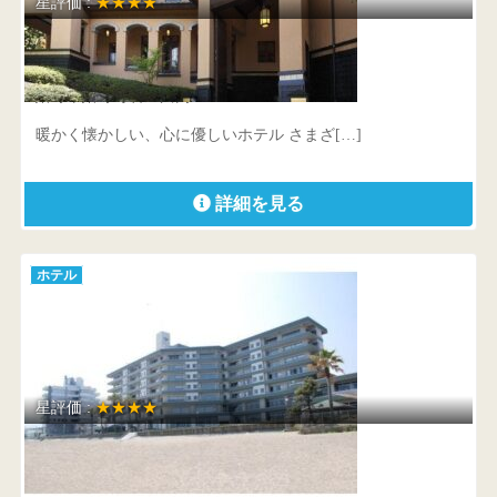
星評価 :
★★★★
ハミルトン宇礼志野
嬉野市嬉野町岩屋川内288-1
暖かく懐かしい、心に優しいホテル さまざ[…]
詳細を見る
ホテル
星評価 :
★★★★
唐津シーサイドホテル