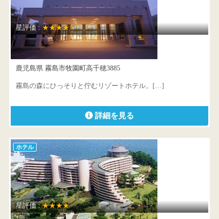
星評価 :
★★★★
霧島観光ホテル
鹿児島県 霧島市牧園町高千穂3885
霧島の森にひっそりと佇むリゾートホテル。[…]
詳細を見る
ホテル
星評価 :
★★★★