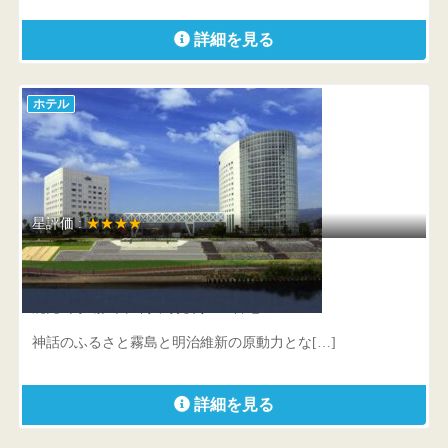
詳細を見る
ホテル
星評価 :
★★★★
ホテル京セラ
鹿児島県 霧島市隼人町見次1409番地1
神話のふるさと霧島と明治維新の原動力とな[…]
詳細を見る