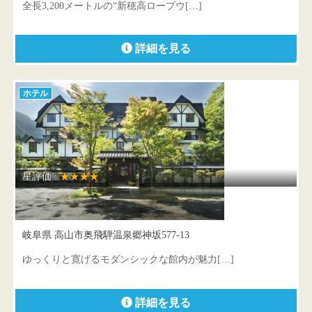
全長3,200メートルの“新穂高ロープウ[…]
詳細を見る
ホテル
星評価 :
★★★★
穂高荘 山のホテル
岐阜県 高山市奥飛騨温泉郷神坂577-13
ゆっくりと寛げるモダンシックな館内が魅力[…]
詳細を見る