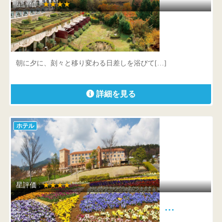
星評価 :
★★★★
ホテルグリーンプラザ箱根
神奈川県 足柄下郡箱根町仙石原1244-2
朝に夕に、刻々と移り変わる日差しを浴びて[…]
詳細を見る
ホテル
星評価 :
★★★★
フルーツパーク富士屋ホテル …