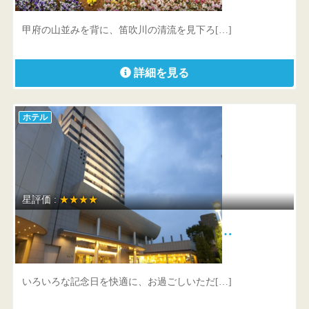
山梨県 山梨市江曽原1388
甲府の山並みを背に、笛吹川の清流を見下ろ[…]
詳細を見る
ホテル
星評価 :
★★★★
甲府 記念日ホテル（旧：甲府富…
山梨県 甲府市湯村3-2-3
いろいろな記念日を快適に、お過ごしいただ[…]