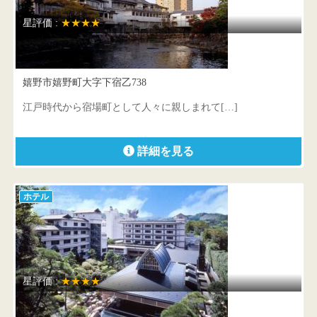
星評価 :
★★★★
和多屋別荘
嬉野市嬉野町大字下宿乙738
江戸時代から宿場町として人々に親しまれて[…]
詳細を見る
ホテル
星評価 :
★★★★
玉造グランドホテル長生閣