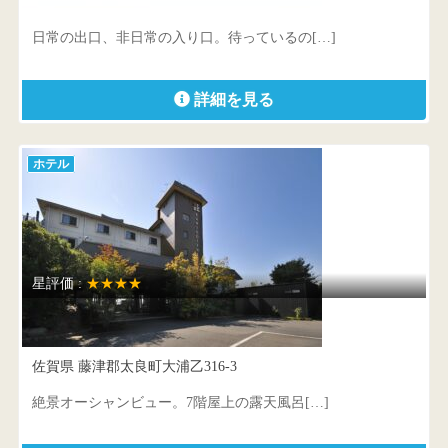
佐賀県 唐津市東唐津4-182
日常の出口、非日常の入り口。待っているの[…]
詳細を見る
ホテル
星評価 :
★★★★
太良嶽温泉 蟹御殿
佐賀県 藤津郡太良町大浦乙316-3
絶景オーシャンビュー。7階屋上の露天風呂[…]