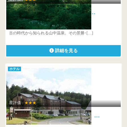
ロイヤルホテル 山中温泉河鹿荘…
石川県加賀市山中温泉河鹿町ホ100
古の時代から知られる山中温泉。その景勝･[…]
詳細を見る
ホテル
星評価 :
★★★
旭岳温泉 ホテルベアモンテ …
北海道 上川郡東川町旭岳温泉