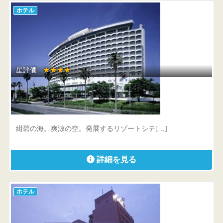
ホテル
星評価 :
★★★★
鹿児島サンロイヤルホテル
鹿児島県 鹿児島市与次郎1-8-10
紺碧の海。爽涼の空。発展するリゾートシテ[…]
詳細を見る
ホテル