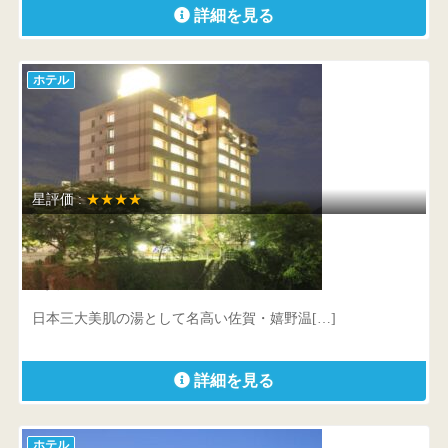
詳細を見る
ホテル
星評価 :
★★★★
ホテル 華翠苑
佐賀県 嬉野市嬉野町岩屋川内甲333番地
日本三大美肌の湯として名高い佐賀・嬉野温[…]
詳細を見る
ホテル