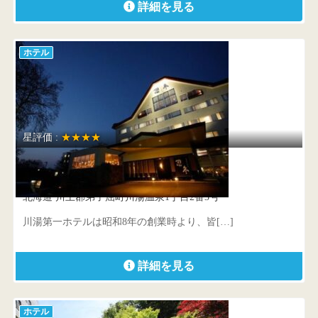
詳細を見る
ホテル
星評価 :
★★★★
川湯第一ホテル 忍冬
北海道 川上郡弟子屈町川湯温泉1丁目2番3号
川湯第一ホテルは昭和8年の創業時より、皆[…]
詳細を見る
ホテル