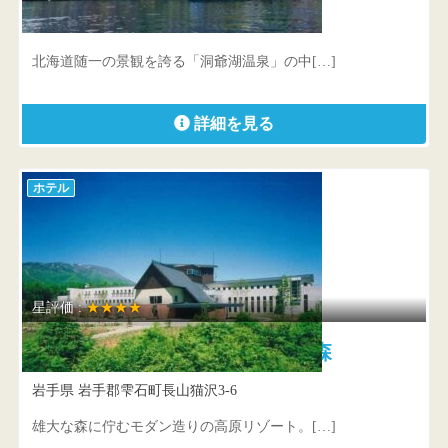
北海道 虻田郡洞爺湖町洞爺湖温泉21番地
北海道随一の景観を誇る「洞爺湖温泉」の中[…]
詳細を見る
ホテル
星評価 :
★★★★
南網張ありね温泉 ゆこたんの森
岩手県 岩手郡雫石町長山猫沢3-6
雄大な森に佇むモダン造りの高原リゾート。[…]