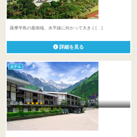
指宿いわさきホテル
鹿児島県 指宿市十二町3805-1
薩摩半島の最南端、水平線に向かって大きく[…]
詳細を見る
ホテル
星評価 :
★★★★
ホテル穂高
岐阜県 高山市奥飛騨温泉郷新穂高温泉