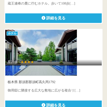
蔵王連峰の麓に佇むホテル。歩いて108歩[…]
詳細を見る
ホテル
星評価 :
★★★★
ホテルハーヴェスト那須
栃木県 那須郡那須町高久丙1792
御用邸に隣接する広大な敷地に広がる複合リ[…]
詳細を見る