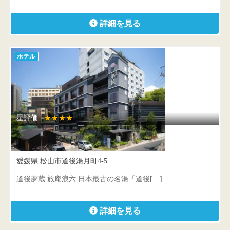
詳細を見る
ホテル
星評価 :
★★★★
ＣＨＡＨＡＲＵ離れ 道後夢蔵
愛媛県 松山市道後湯月町4-5
道後夢蔵 旅庵浪六 日本最古の名湯「道後[…]
詳細を見る