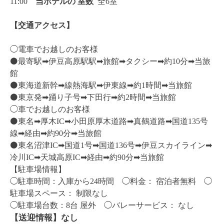
11:00
当ホテルの
室数
全6室
【交通アクセス】
◯電車でお越しのお客様
⚫️最寄駅➡︎伊豆高原駅駅➡︎旅館➡︎タクシー➡︎約10分➡︎当旅
館
⚫️東海道新幹➡︎線熱海駅➡︎伊東線➡︎約1時間➡︎当旅館
⚫️東京発➡︎踊り子号➡︎下田行➡︎約2時間➡︎当旅館
◯車でお越しのお客様
⚫️東名➡︎厚木IC➡︎小田原厚木道路➡︎真鶴道路➡︎国道135号
線➡︎経由➡︎約90分➡︎当旅館
⚫️東名沼津IC➡︎国道1号➡︎国道136号➡︎伊豆スカイライン➡︎
冷川IC➡︎天城高原IC➡︎経由➡︎約90分➡︎当旅館
【駐車場情報】
◯駐車時間：入庫から24時間
◯料金： 宿泊者無料 ◯
駐車場スペース： 制限なし
◯駐車場台数：8台 屋外 ◯バレーサービス： なし
【
送迎情報】
なし