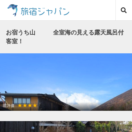
コ
旅宿ジャパン
ン
テ
ン
ツ
お宿うち山 全室海の見える露天風呂付
へ
客室！
ス
キ
ッ
プ
★★★★
星評価 :
温泉リゾート