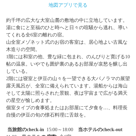
地図アプリで見る
約千坪の広大な大室山麓の敷地の中に立地しています。
湯に食にと至福のひと時へと日々の喧騒から逃れ、導い
てくれる全6室の離れの宿。
山全室メゾネット式のお宿の客室は、居心地よい古風な
木造りの空間。
1階には和室の他、豊な緑に包まれ、のんびりと寛げる10
帖の温泉。いやでも囲炉裏のあるお部屋が哀愁を醸し出
している。
2階には寝室と伊豆の山々を一望できる大パノラマの展望
露天風呂が、全室に備えられています。湯船からは海山
そして太陽に照らされた景観、夜は宇宙まで広がる満天
の星空が愉しめます。
個室タイプの食事処またはお部屋にて夕食を…、料理長
自慢の伊豆の旬の懐石料理に舌鼓を。
当旅館のcheck-in
15:00～18:00
当ホテルのcheck-out