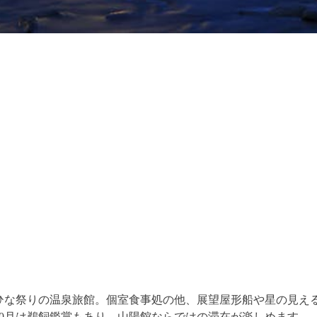
おひな祭りの温泉旅館。個室食事処の他、展望屋形船や星の見え
10月は鵜飼鑑賞もあり、山陽館ならではの滞在が楽しめます。