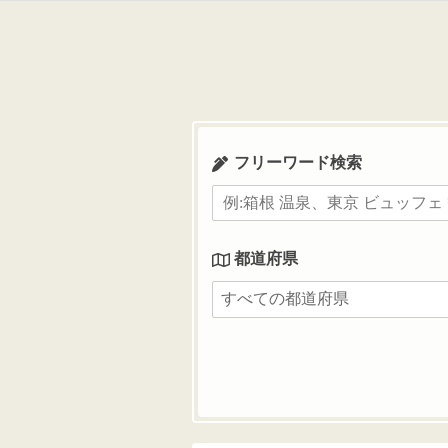
コ
ン
テ
ン
ツ
へ
ス
フリーワード検索
キ
ッ
プ
都道府県