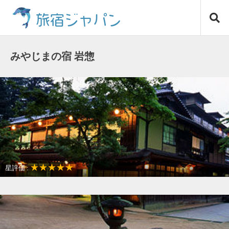
コ
旅宿ジャパン
ン
テ
ン
ツ
みやじまの宿 岩惣
へ
ス
キ
ッ
プ
★★★★★
星評価 :
観光名所が近い