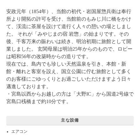
安政元年（1854年）、当館の初代・岩国屋惣兵衛は奉行
所より開拓の許可を受け、当館前のもみじ川に橋をかけ
て、渓流に茶屋を設けて道行く人々の憩いの場としまし
た。 それが「みやじまの宿 岩惣」の始まりです。その
後、千客万来の賑わいは続き、明治初期に旅館として開
業しました。 玄関母屋は明治25年からのもので、ロビー
は昭和56年の改築時からの造りです。
現在では、島内でも珍しい天然温泉を引き、本館・新
館・離れと客室を設え、国立公園に佇む旅館として多く
のお客様にごゆっくりとお過ごしいただけますよう日々
邁進しております。
・宮島以西からお越しの方は「大野IC」から国道2号線で
宮島口桟橋まで約10分です。
主な設備
エアコン