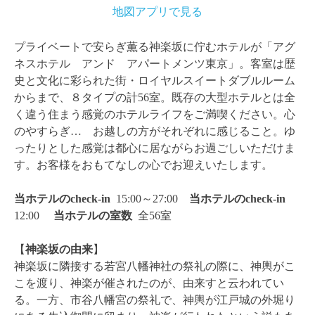
地図アプリで見る
プライベートで安らぎ薫る神楽坂に佇むホテルが「アグ
ネスホテル アンド アパートメンツ東京」。客室は歴
史と文化に彩られた街・ロイヤルスイートダブルルーム
からまで、８タイプの計56室。既存の大型ホテルとは全
く違う住まう感覚のホテルライフをご満喫ください。心
のやすらぎ… お越しの方がそれぞれに感じること。ゆ
ったりとした感覚は都心に居ながらお過ごしいただけま
す。お客様をおもてなしの心でお迎えいたします。
当ホテルのcheck-in
15:00～27:00
当ホテルのcheck-in
12:00
当ホテルの
室数
全56室
【
神楽坂の由来
】
神楽坂に隣接する若宮八幡神社の祭礼の際に、神輿がこ
こを渡り、神楽が催されたのが、由来すと云われてい
る。一方、市谷八幡宮の祭礼で、神輿が江戸城の外堀り