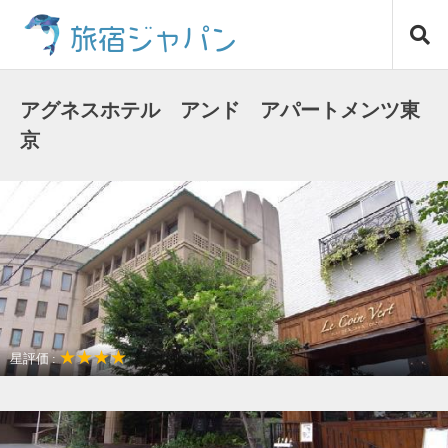
コ
旅宿ジャパン
ン
テ
ン
ツ
アグネスホテル アンド アパートメンツ東
へ
京
ス
キ
ッ
プ
★★★★
星評価 :
アクセスが良い