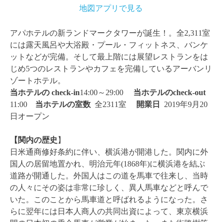
地図アプリで見る
アパホテルの新ランドマークタワーが誕生！。全2,311室
には露天風呂や大浴殿・プール・フィットネス、バンケ
ットなどが完備。そして最上階には展望レストランをは
じめ5つのレストランやカフェを完備しているアーバンリ
ゾートホテル。
当ホテルの check-in
14:00～29:00
当ホテルのcheck-out
11:00
当ホテルの
室数
全2311室
開業日
2019年9月20
日オープン
【関内
の歴史
】
日米通商修好条約に伴い、横浜港が開港した。
関内に外
国人の居留地置かれ、明治元年(1868年)に横浜港を結ぶ
道路が開通した。外国人はこの道を馬車で往来し、当時
の人々にその姿は非常に珍しく、異人馬車などと呼んで
いた。このことから馬車道と呼ばれるようになった。さ
らに翌年には日本人商人の共同出資によって、東京横浜