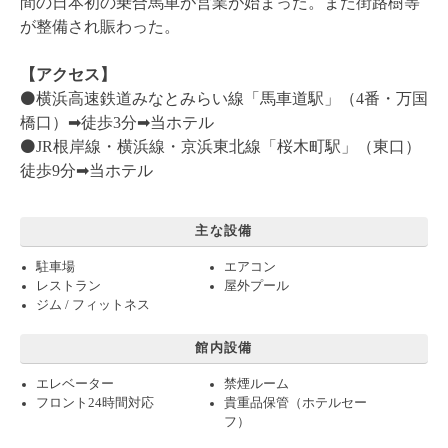
間の日本初の乗合馬車が営業が始まった。また街路樹等
が整備され賑わった。
【アクセス】
⚫️横浜高速鉄道みなとみらい線「馬車道駅」（4番・万国
橋口）➡︎徒歩3分➡︎当ホテル
⚫️JR根岸線・横浜線・京浜東北線「桜木町駅」（東口）
徒歩9分➡︎当ホテル
主な設備
駐車場
エアコン
レストラン
屋外プール
ジム / フィットネス
館内設備
エレベーター
禁煙ルーム
フロント24時間対応
貴重品保管（ホテルセー
フ）