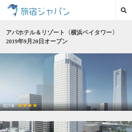
コ
旅宿ジャパン
ン
テ
ン
ツ
アパホテル＆リゾート〈横浜ベイタワー〉
へ
2019年9月20日オープン
ス
キ
ッ
プ
★★★★
星評価 :
観光名所が近い