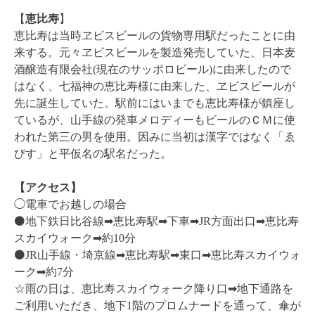
【
恵比寿
】
恵比寿は当時ヱビスビールの貨物専用駅だったことに由
来する。
元々
ヱビスビールを製造発売していた、日本麦
酒醸造有限会社(現在のサッポロビール)に由来したので
はなく、七福神の恵比寿様に由来した、ヱビスビールが
先に誕生していた。駅前にはいまでも恵比寿様が鎮座し
ているが、山手線の発車メロディーもビールのＣＭに使
われた第三の男を使用。因みに当初は漢字ではなく「ゑ
びす」と平仮名の駅名だった。
【アクセス】
◯電車でお越しの場合
⚫️地下鉄日比谷線➡︎恵比寿駅➡︎下車➡︎JR方面出口➡︎恵比寿
スカイウォーク➡︎約10分
⚫️JR山手線・埼京線➡︎恵比寿駅➡︎東口➡︎恵比寿スカイウォ
ーク➡︎約7分
☆雨の日は、恵比寿スカイウォーク降り口➡︎地下通路を
ご利用いただき、地下1階のプロムナードを通って、傘が