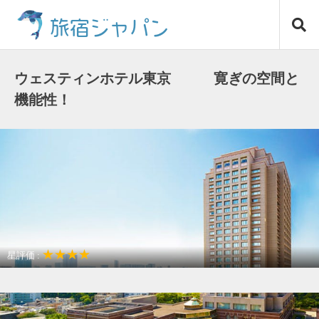
コ
旅宿ジャパン
ン
テ
ン
ツ
ウェスティンホテル東京 寛ぎの空間と
へ
機能性！
ス
キ
ッ
プ
★★★★
星評価 :
アクセスが良い