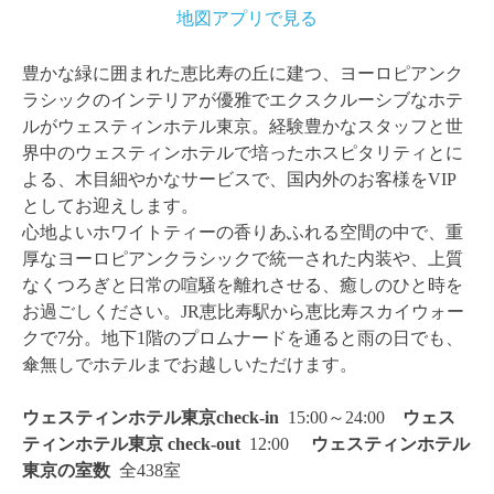
地図アプリで見る
豊かな緑に囲まれた恵比寿の丘に建つ、ヨーロピアンク
ラシックのインテリアが優雅でエクスクルーシブなホテ
ルがウェスティンホテル東京。経験豊かなスタッフと世
界中のウェスティンホテルで培ったホスピタリティとに
よる、木目細やかなサービスで、国内外のお客様をVIP
としてお迎えします。
心地よいホワイトティーの香りあふれる空間の中で、重
厚なヨーロピアンクラシックで統一された内装や、上質
なくつろぎと日常の喧騒を離れさせる、癒しのひと時を
お過ごしください。JR恵比寿駅から恵比寿スカイウォー
クで7分。地下1階のプロムナードを通ると雨の日でも、
傘無しでホテルまでお越しいただけます。
ウェスティンホテル東京check-in
15:00～24:00
ウェス
ティンホテル東京 check-out
12:00
ウェスティンホテル
東京の
室数
全438室