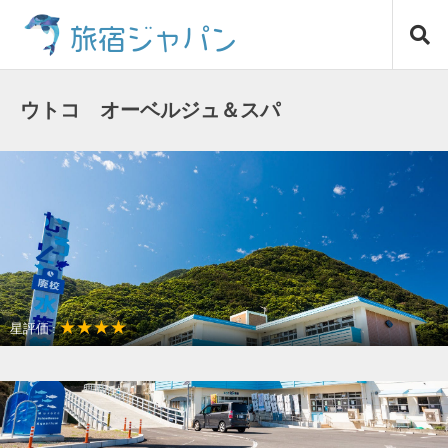
コ
旅宿ジャパン
ン
テ
ン
ツ
ウトコ オーベルジュ＆スパ
へ
ス
キ
ッ
プ
★★★★
星評価 :
女子だけの旅に最適