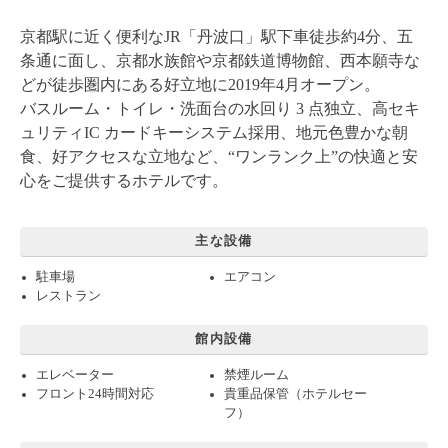
京都駅に近く便利なJR「丹波口」駅下車徒歩約4分、五
条通に面し、京都水族館や京都鉄道博物館、西本願寺な
どが徒歩圏内にある好立地に2019年4月オープン。
バスルーム・トイレ・洗面台の水回り 3 点独立、高セキ
ュリティIC カードキーシステム採用、地元色豊かな朝
食、好アクセスな立地など、“ワンランク上”の快適と安
心をご提供するホテルです。
主な設備
駐車場
エアコン
レストラン
館内設備
エレベーター
禁煙ルーム
フロント24時間対応
貴重品保管（ホテルセー
フ）