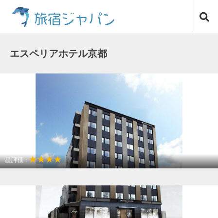
コ
旅宿ジャパン
ン
テ
ン
ツ
エスペリアホテル京都
へ
ス
キ
ッ
プ
★★★★
星評価 :
観光名所が近い