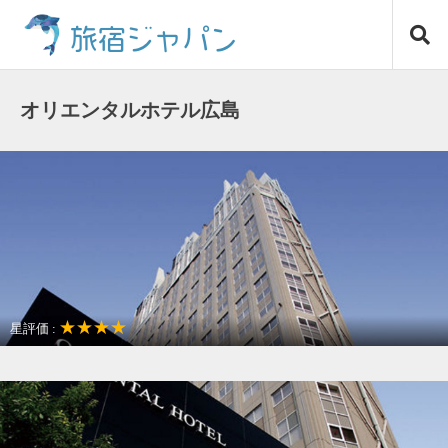
コ
旅宿ジャパン
ン
テ
ン
ツ
オリエンタルホテル広島
へ
ス
キ
ッ
プ
★★★★
星評価 :
アクセスが良い