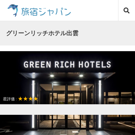
コ
旅宿ジャパン
ン
テ
ン
ツ
グリーンリッチホテル出雲
へ
ス
キ
ッ
プ
★★★★
星評価 :
駅近