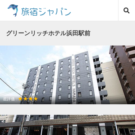
コ
旅宿ジャパン
ン
テ
ン
ツ
グリーンリッチホテル浜田駅前
へ
ス
キ
ッ
プ
★★★★
星評価 :
駅近