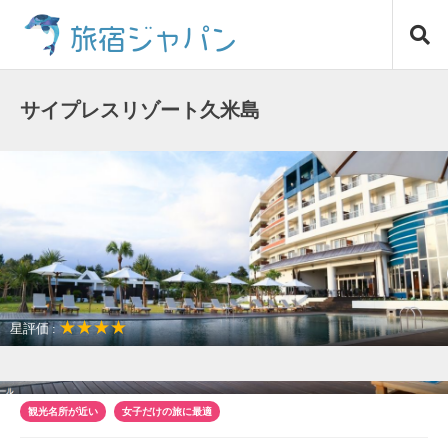
コ
旅宿ジャパン
ン
テ
ン
ツ
サイプレスリゾート久米島
へ
ス
キ
ッ
プ
★★★★
星評価 :
観光名所が近い
女子だけの旅に最適