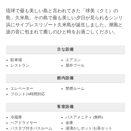
琉球で最も美しい島と言われてきた「球美（クミ）の
島」久米島。その島で最も美しい夕日が見られるシンリ
浜にサイプレスリゾート久米島が誕生しました。潮風と
波の音に包まれて癒しのひと時をお過ごしください。
主な設備
駐車場
エアコン
レストラン
屋外プール
館内設備
エレベーター
禁煙ルーム
フロント24時間対応
客室設備
冷蔵庫
バスアメニティ (無料)
ヘアドライヤー
金庫
バスタブ付きバスルーム
湯沸かしポット/お茶セット