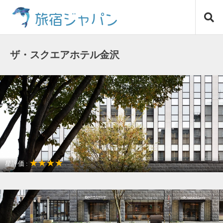
コ
旅宿ジャパン
ン
テ
ン
ツ
ザ・スクエアホテル金沢
へ
ス
キ
ッ
プ
★★★★
星評価 :
〒920-0917
石川県 金沢市下堤町10