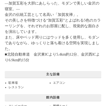
―加賀五彩を大胆にあしらった、モダンで美しい金沢の
寝室。―
金沢の伝統工芸として名高い「加賀友禅」。
その美しさを特徴づける“加賀五彩”とよばれる5色のカラ
ーリングを、それぞれのお部屋に配し、視覚的な面白さ
を演出しています。
また、床やベッド周りにはウッドを多く使用し、モダン
でありながら、ゆっくりと落ち着ける空間を実現しまし
た。
■北陸自動車道 金沢東ICより5.4km約12分、金沢西ICよ
り6.9km約15分
主な設備
駐車場
エアコン
レストラン
館内設備
エレベーター
禁煙ルーム