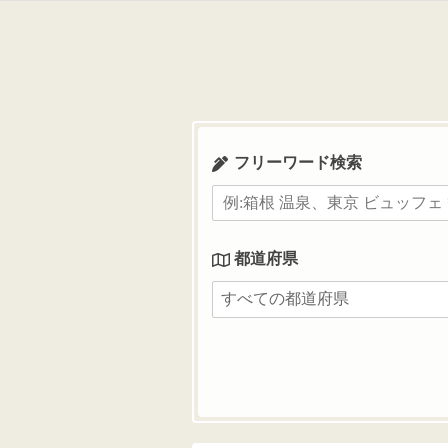
コ
ン
テ
ン
ツ
へ
ス
フリーワード検索
キ
ッ
プ
都道府県