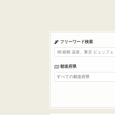
コ
ン
テ
ン
ツ
へ
ス
フリーワード検索
キ
ッ
プ
都道府県