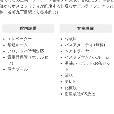
確かなホスピタリティが約束する快適なホテルライフ。きっと
線」谷町九丁目駅より徒歩約5分
館内設備
客室設備
エレベーター
冷蔵庫
禁煙ルーム
バスアメニティ (無料)
フロント24時間対応
ヘアドライヤー
貴重品保管（ホテルセー
バスタブ付きバスルーム
フ）
湯沸かしポット/お茶セッ
屋内プール
ト
電話
テレビ
化粧鏡
衛星放送/CS放送