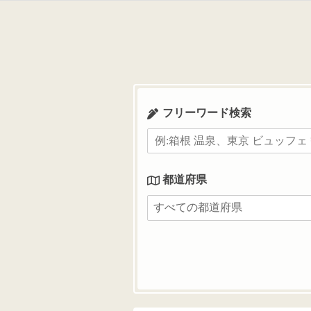
コ
ン
テ
ン
ツ
へ
ス
フリーワード検索
キ
ッ
プ
都道府県