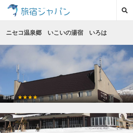
コ
旅宿ジャパン
ン
テ
ン
ツ
ニセコ温泉郷 いこいの湯宿 いろは
へ
ス
キ
ッ
プ
★★★★
星評価 :
温泉リゾート
ゲレンデ近く