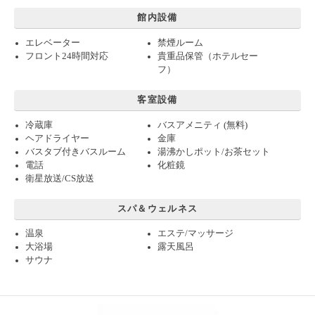
館内設備
エレベーター
禁煙ルーム
フロント24時間対応
貴重品保管（ホテルセー
フ）
客室設備
冷蔵庫
バスアメニティ (無料)
ヘアドライヤー
金庫
バスタブ付きバスルーム
湯沸かしポット/お茶セット
電話
化粧鏡
衛星放送/CS放送
スパ＆ウェルネス
温泉
エステ/マッサージ
大浴場
露天風呂
サウナ