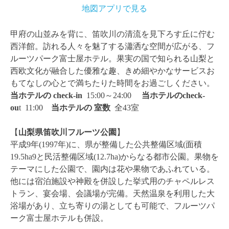
地図アプリで見る
甲府の山並みを背に、笛吹川の清流を見下ろす丘に佇む
西洋館。訪れる人々を魅了する瀟洒な空間が広がる、フ
ルーツパーク富士屋ホテル。果実の国で知られる山梨と
西欧文化が融合した優雅な趣、きめ細やかなサービスお
もてなしの心とで満ちたりた時間をお過ごしください。
当ホテルの check-in
15:00～24:00
当ホテルのcheck-
ou
t 11:00
当ホテルの
室数
全43室
【
山梨県笛吹川フルーツ公園
】
平成9年(1997年)に、県が整備した公共整備区域(面積
19.5ha9と民活整備区域(12.7ha)からなる都市公園。
果物を
テーマにした公園で、園内は花や果物であふれている。
他には宿泊施設や神殿を併設した挙式用のチャペルレス
トラン、宴会場、会議場が完備。天然温泉を利用した大
浴場があり、立ち寄りの湯としても可能で、フルーツパ
ーク富士屋ホテルも併設。