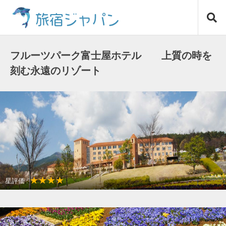
コ
旅宿ジャパン
ン
テ
ン
ツ
フルーツパーク富士屋ホテル 上質の時を
へ
刻む永遠のリゾート
ス
キ
ッ
プ
★★★★
星評価 :
温泉リゾート