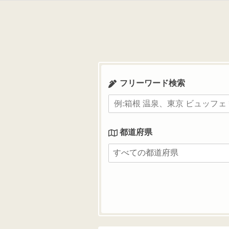
コ
ン
テ
ン
ツ
へ
ス
フリーワード検索
キ
ッ
プ
都道府県