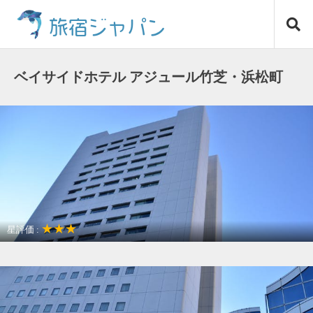
コ
旅宿ジャパン
ン
テ
ン
ツ
ベイサイドホテル アジュール竹芝・浜松町
へ
ス
キ
ッ
プ
★★★
星評価 :
アクセスが良い