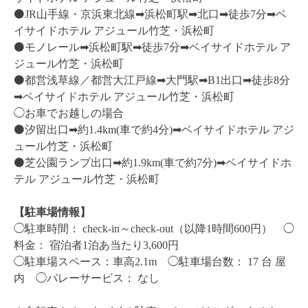
⚫️JR山手線・京浜東北線➡︎浜松町駅➡︎北口➡︎徒歩7分➡︎ベ
イサイドホテル アジュール竹芝・浜松町
⚫️モノレール➡︎浜松町駅➡︎徒歩7分➡︎ベイサイドホテル ア
ジュール竹芝・浜松町
⚫️都営浅草線／都営大江戸線➡︎大門駅➡︎B1出口➡︎徒歩8分
➡︎ベイサイドホテル アジュール竹芝・浜松町
◯お車でお越しの場合
⚫️汐留出口➡︎約1.4km(車で約4分)➡︎ベイサイドホテル アジ
ュール竹芝・浜松町
⚫️芝公園ランプ出口➡︎約1.9km(車で約7分)➡︎ベイサイドホ
テル アジュール竹芝・浜松町
【駐車場情報】
◯駐車時間： check-in～check-out（以降1時間600円） ◯
料金： 宿泊者1泊あ当たり3,600円
◯駐車場スペース：車高2.1m ◯駐車場台数： 17 台 屋
内 ◯バレーサービス： なし