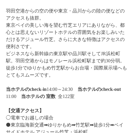
羽田空港からの空の便や東京・品川からの陸の便などの
アクセスも抜群。
東京ベイの美しい海を望む竹芝エリアにありながら、都
心とは思えないリゾートホテルの雰囲気をお楽しみいた
だけるアジュール竹芝。さらに大きな特徴はアクセスの
便利さです。
ビジネスなら新幹線の東京駅や品川駅そしてJR浜松町
駅。羽田空港からはモノレール浜松町駅まで約30分弱。
徒歩1分でゆりかもめ竹芝駅からお台場・国際展示場へも
とてもスムーズです。
当ホテルのcheck-in
14:00～24:30
当ホテルのcheck-out
11:00
当ホテルの
室数
全122室
【交通アクセス】
◯電車でお越しの場合
⚫️東京臨海新交通➡︎ゆりかもめ➡︎竹芝駅➡︎徒歩1分➡︎ベイ
サイドホテル アジュール竹芝・浜松町