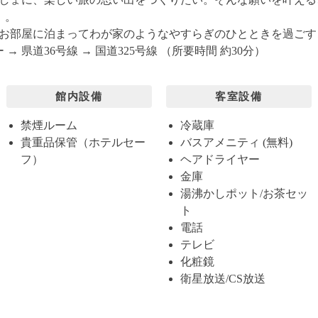
」。
お部屋に泊まってわが家のようなやすらぎのひとときを過ごす
→ 県道36号線 → 国道325号線 （所要時間 約30分）
館内設備
客室設備
禁煙ルーム
冷蔵庫
貴重品保管（ホテルセー
バスアメニティ (無料)
フ）
ヘアドライヤー
金庫
湯沸かしポット/お茶セッ
ト
電話
テレビ
化粧鏡
衛星放送/CS放送