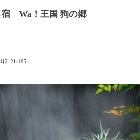
宿 Wa！王国 狗の郷
121-185