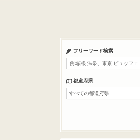
コ
ン
テ
ン
ツ
へ
ス
フリーワード検索
キ
ッ
プ
都道府県