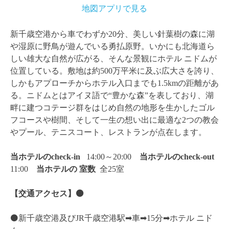
地図アプリで見る
新千歳空港から車でわずか20分、美しい針葉樹の森に湖
や湿原に野鳥が遊んでいる勇払原野。いかにも北海道ら
しい雄大な自然が広がる、そんな景観にホテル ニドムが
位置している。敷地は約500万平米に及ぶ広大さを誇り、
しかもアプローチからホテル入口までも1.5kmの距離があ
る。ニドムとはアイヌ語で“豊かな森”を表しており、湖
畔に建つコテージ群をはじめ自然の地形を生かしたゴル
フコースや樹間、そして一生の想い出に最適な2つの教会
やプール、テニスコート、レストランが点在します。
当ホテルのcheck-in
14:00～20:00
当ホテルのcheck-out
11:00
当ホテルの
室数
全25室
【交通アクセス】⚫️
⚫️新千歳空港及びJR千歳空港駅➡︎車➡︎15分➡︎ホテル ニド