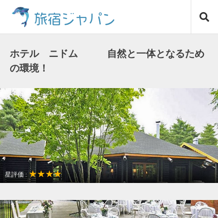
コ
旅宿ジャパン
ン
テ
ン
ツ
ホテル ニドム 自然と一体となるため
へ
の環境！
ス
キ
ッ
プ
★★★★
星評価 :
景色や自然が美しい