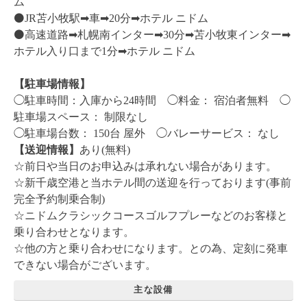
ム
⚫️JR苫小牧駅➡︎車➡︎20分➡︎ホテル ニドム
⚫️高速道路➡︎札幌南インター➡︎30分➡︎苫小牧東インター➡︎
ホテル入り口まで1分➡︎ホテル ニドム
【駐車場情報】
◯駐車時間：入庫から24時間
◯料金： 宿泊者無料 ◯
駐車場スペース： 制限なし
◯駐車場台数： 150台 屋外 ◯バレーサービス： なし
【送迎情報】
あり(無料)
☆前日や当日のお申込みは承れない場合があります。
☆新千歳空港と当ホテル間の送迎を行っております(事前
完全予約制乗合制)
☆ニドムクラシックコースゴルフプレーなどのお客様と
乗り合わせとなります。
☆他の方と乗り合わせになります。との為、定刻に発車
できない場合がございます。
主な設備