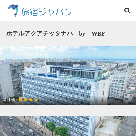
コ
旅宿ジャパン
ン
テ
ン
ツ
ホテルアクアチッタナハ by WBF
へ
ス
キ
ッ
プ
★★★★
星評価 :
女子だけの旅に最適