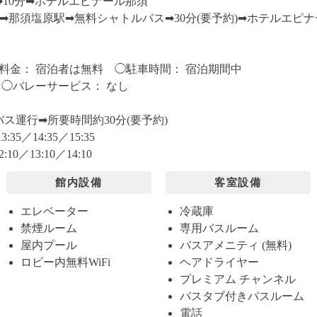
➡︎10分➡︎ホテルエピナール那須
︎那須塩原駅➡︎無料シャトルバス➡︎30分(要予約)➡︎ホテルエピ
料金： 宿泊者は無料 ◯駐車時間： 宿泊期間中
 ◯バレーサービス： なし
ス運行➡︎所要時間約30分(要予約)
:35／14:35／15:35
10／13:10／14:10
館内設備
客室設備
エレベーター
冷蔵庫
禁煙ルーム
専用バスルーム
屋内プール
バスアメニティ (無料)
ロビー内無料WiFi
ヘアドライヤー
プレミアム チャンネル
バスタブ付きバスルーム
電話