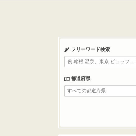
コ
ン
テ
ン
ツ
へ
ス
フリーワード検索
キ
ッ
プ
都道府県