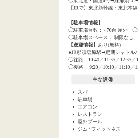
◯東北道・国道4号➡︎線那須I.C
【JRで】東北新幹線・東北本線➡
【駐車場情報】
◯駐車場台数： 470台 屋外
◯
◯駐車場スペース： 制限なし
【送迎情報】
あり(無料)
●JR那須塩原駅➡︎定期シャトルバ
◯往路 10:40／11:35／12:35／13
◯復路 9:20／10:10／11:10／12:
主な設備
スパ
駐車場
エアコン
レストラン
屋外プール
ジム / フィットネス