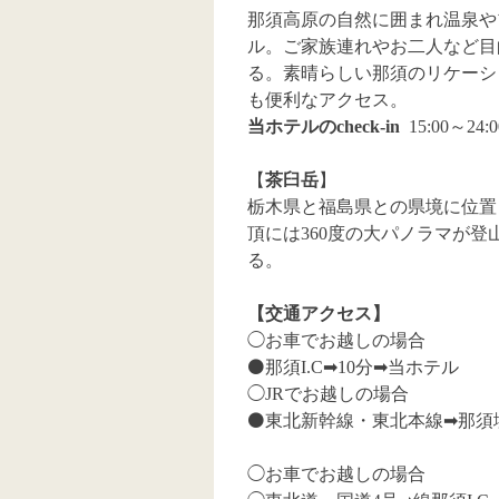
那須高原の自然に囲まれ温泉や
ル。ご家族連れやお二人など目
る。素晴らしい那須のリケーシ
も便利なアクセス。
当ホテルのcheck-in
15:00～24
【
茶臼岳
】
栃木県と福島県との県境に位置
頂には360度の大パノラマが
る。
【交通アクセス】
◯お車でお越しの場合
⚫️那須I.C➡︎10分➡︎当ホテル
◯JRでお越しの場合
⚫️東北新幹線・東北本線➡︎那須
◯お車でお越しの場合