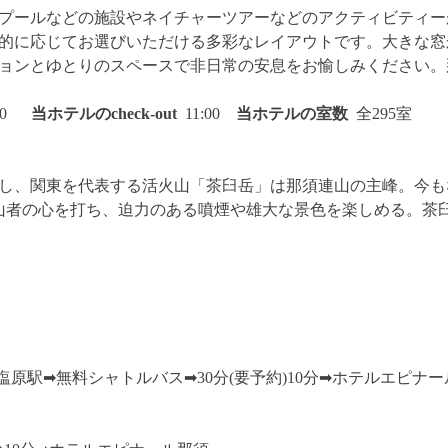
プールなどの施設やネイチャーツアーなどのアクティビティー
的に応じてお選びいただける多彩なレイアウトです。大きな窓
ョンとゆとりのスペースで非日常の安息をお愉しみください。
:00
当ホテルのcheck-out
11:00
当ホテルの
室数
全295室
し、関東を代表する活火山「茶臼岳」は那須連山の主峰。今も
登山者の心を打ち、迫力のある噴煙や雄大な景色を楽しめる。茶
塩原駅➡︎無料シャトルバス➡︎30分(要予約)10分➡︎ホテルエピナ