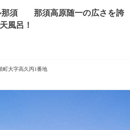
ル那須 那須高原随一の広さを誇
天風呂！
須町大字高久丙1番地