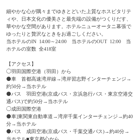
細やかな心が隅々までゆきとどいた上質なホスピタリテ
ィや、日本文化の優美さと最先端の設備がつくりだす、
華やかな空間があります。ホテルニューオータニ幕張で
ゆったりと贅沢なときをお過ごしください。
当ホテルのIN 14:00～24:00 当ホテルのOUT 12:00 当
ホテルの室数 全418室
【アクセス】
◯羽田国際空港（羽田）から
⚫️車 首都高速湾岸線→湾岸習志野インターチェンジ→
約50分→当ホテル
⚫️バス 羽田空港(京成バス・京浜急行バス・東京空港交
通バス)で約50分→当ホテル
◯成田国際空港
⚫️車]東関東自動車道→湾岸千葉インターチェンジ→約40
分→当ホテル
⚫️バス 成田空港(京成バス・千葉交通バス)→約40分→
当ホテル■東京都心から