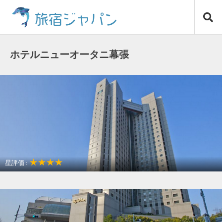
コ
旅宿ジャパン
ン
テ
ン
ツ
ホテルニューオータニ幕張
へ
ス
キ
ッ
プ
★★★★
星評価 :
アクセスが良い