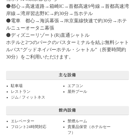
⚫️都心→高速道路→箱崎IC→首都高速9号線→首都高速湾
岸線→湾岸習志野IC→約30分→当ホテル
⚫️電車 都心→海浜幕張→JR京葉線快速で約30分→ホテ
ルニューオータニ幕張
⚫️ディズニーリゾート(R)直通シャトル
ホテルと2つのパークのバスターミナルを結ぶ無料シャト
ルバス“グッドネイバーホテル・シャトル”（所要時間約
30分）をご利用いただけます。
主な設備
駐車場
エアコン
レストラン
屋外プール
ジム / フィットネス
館内設備
エレベーター
禁煙ルーム
フロント24時間対応
貴重品保管（ホテルセー
フ）