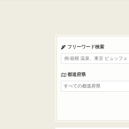
コ
ン
テ
ン
ツ
へ
ス
フリーワード検索
キ
ッ
プ
都道府県