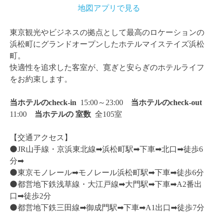
地図アプリで見る
東京観光やビジネスの拠点として最高のロケーションの
浜松町にグランドオープンしたホテルマイステイズ浜松
町。
快適性を追求した客室が、寛ぎと安らぎのホテルライフ
をお約束します。
当ホテルのcheck-in
15:00～23:00
当ホテルのcheck-out
11:00
当ホテルの
室数
全105室
【交通アクセス】
⚫️
JR山手線・京浜東北線➡︎浜松町駅➡︎下車➡︎北口➡︎徒歩6
分➡︎
⚫️
東京モノレール➡︎モノレール浜松町駅➡︎下車➡︎徒歩6分
⚫️
都営地下鉄浅草線・大江戸線➡︎大門駅➡︎下車➡︎A2番出
口➡︎徒歩2分
⚫️
都営地下鉄三田線➡︎御成門駅➡︎下車➡︎A1出口➡︎徒歩7分