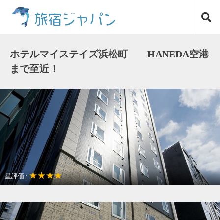
コ
旅宿ジャパン
ン
テ
ン
ツ
ホテルマイステイズ浜松町 HANEDA空港
へ
まで至近！
ス
キ
ッ
プ
★★★★
星評価 :
アクセスが良い