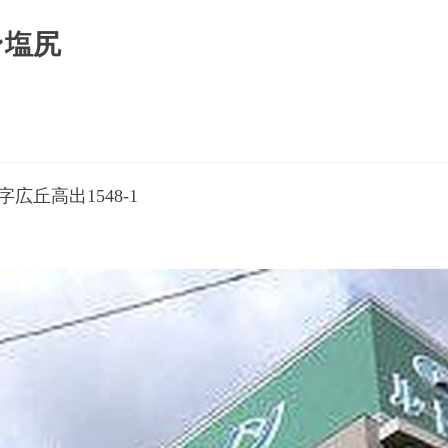
ン塩尻
広丘高出1548-1