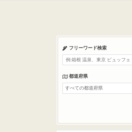
コ
ン
テ
ン
ツ
へ
ス
フリーワード検索
キ
ッ
プ
都道府県