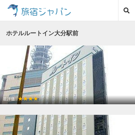
コ
旅宿ジャパン
ン
テ
ン
ツ
ホテルルートイン大分駅前
へ
ス
キ
ッ
プ
★★★★
星評価 :
駅近