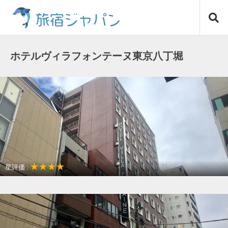
コ
旅宿ジャパン
ン
テ
ン
ツ
ホテルヴィラフォンテーヌ東京八丁堀
へ
ス
キ
ッ
プ
★★★★
星評価 :
アクセスが良い