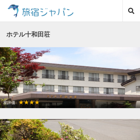
コ
旅宿ジャパン
ン
テ
ン
ツ
ホテル十和田荘
へ
ス
キ
ッ
プ
★★★★
星評価 :
観光名所が近い