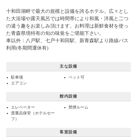
十和田湖畔で最大の規模と設備を誇るホテル。広々とし
た大浴場や露天風呂では時間帯により和風・洋風と二つ
の違う趣をお楽しみ頂けます。お料理は新鮮食材を使っ
た青森県境特有の旬の味覚をご堪能下さい。
車以外：八戸駅、七戸十和田駅、新青森駅より路線バス
利用(冬期間運休有)
主な設備
駐車場
ペット可
エアコン
館内設備
エレベーター
禁煙ルーム
貴重品保管（ホテルセー
フ）
客室設備