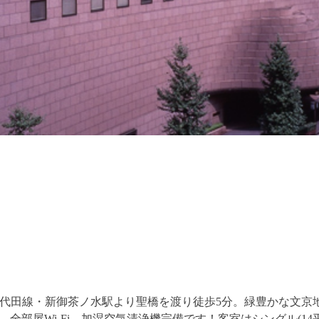
千代田線・新御茶ノ水駅より聖橋を渡り徒歩5分。緑豊かな文京
全部屋Wi-Fi、加湿空気清浄機完備です！客室はシングル(14平