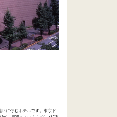
地区に佇むホテルです。東京ド
米)、デラックスシングル(17平