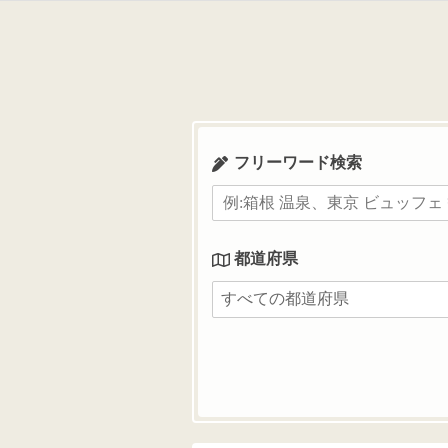
コ
ン
テ
ン
ツ
へ
ス
フリーワード検索
キ
ッ
プ
都道府県