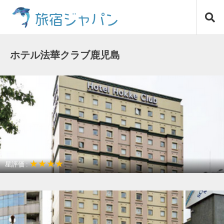
コ
旅宿ジャパン
ン
テ
ン
ツ
ホテル法華クラブ鹿児島
へ
ス
キ
ッ
プ
★★★★
星評価 :
アクセスが良い