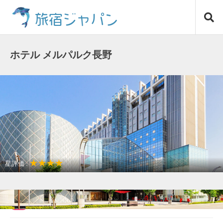
コ
旅宿ジャパン
ン
テ
ン
ツ
ホテル メルパルク長野
へ
ス
キ
ッ
プ
★★★★
星評価 :
駅近