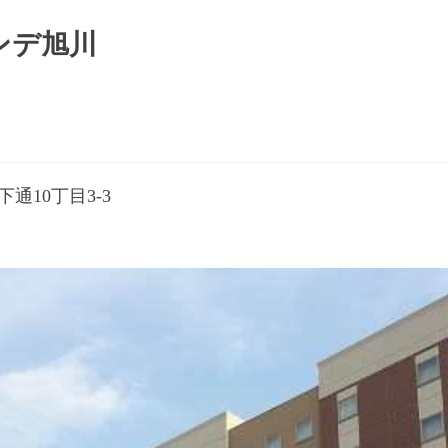
ンデ旭川
通10丁目3-3