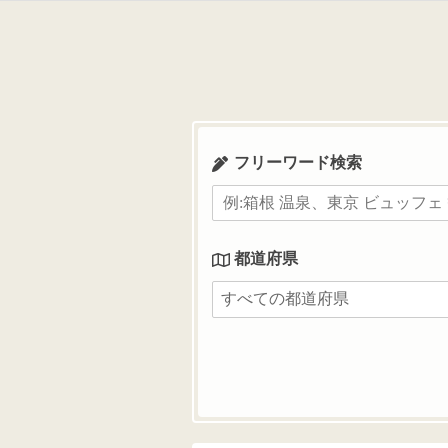
コ
ン
テ
ン
ツ
へ
ス
フリーワード検索
キ
ッ
プ
都道府県