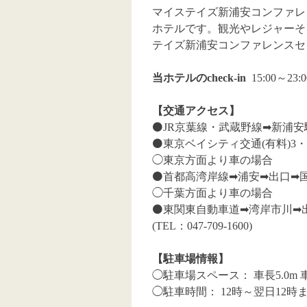
マイステイズ新浦安コンファレ
ホテルです。観光やレジャーそ
テイズ新浦安コンファレンスセ
当ホテルのcheck-in
15:00～23
【交通アクセス】
⚫️
JR京葉線・武蔵野線➡︎新浦安駅
⚫️
東京ベイシティ交通(有料)3・1
◯東京方面より車の場合
⚫️
首都高湾岸線➡︎浦安➡︎出口➡︎国
◯千葉方面より車の場合
⚫️
東関東自動車道➡︎湾岸市川➡︎出口
(TEL：047-709-1600)
【駐車場情報】
◯駐車場スペース： 車長5.0m 車
◯駐車時間： 12時～翌日12時