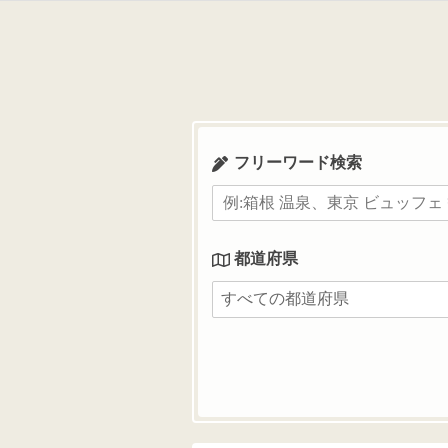
コ
ン
テ
ン
ツ
へ
ス
フリーワード検索
キ
ッ
プ
都道府県