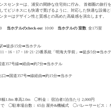
ンスセンターは、浦安の閑静な住宅街に佇み、 首都圏の旅行
してビジネスにも快適で寛げるように、対応した快適な設備と
ンターはデザイン性と質感との高めた高級感を演出します。
:00
当ホテルのcheck-ou
t 10:00
当ホテルの
室数
全175室
➡︎徒歩15分➡︎当ホテル
1・16・17・18･21･23番系統「明海大学前」➡︎徒歩5分➡︎当ホ
道357号線➡︎経由➡︎約7分➡︎当ホテル
➡︎国道357号➡︎線経由➡︎約15分➡︎当ホテ
幅1.8m 車高2.0m
◯料金： 宿泊者1泊当たり 2,000円
まで ◯駐車場台数： 65台 屋外&機械式 ◯バレーサービス： 